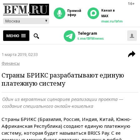
16+
Канал в
прямой
эфир
MAX
Москва
max.ru/bfm
Telegram
МЕНЮ
t.me/BFMnews
1 марта 2019, 02:33
Финансы
Страны БРИКС разрабатывают единую
платежную систему
Один из вероятных сценариев реализации проекта —
создание специального онлайн-кошелька
Страны БРИКС (Бразилия, Россия, Индия, Китай, Южно-
Африканская Республика) создают единую платежную
систему, которая будет называться BRICS Pay. С ее
помощью можно будет оплатить покупку в любой