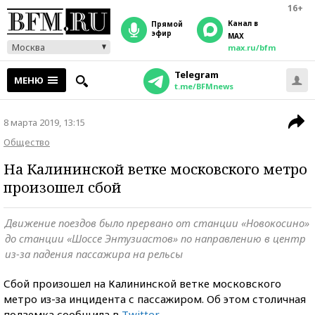
16+
Канал в
прямой
эфир
MAX
Москва
max.ru/bfm
Telegram
МЕНЮ
t.me/BFMnews
8 марта 2019, 13:15
Общество
На Калининской ветке московского метро
произошел сбой
Движение поездов было прервано от станции «Новокосино»
до станции «Шоссе Энтузиастов» по направлению в центр
из-за падения пассажира на рельсы
Сбой произошел на Калининской ветке московского
метро из-за инцидента с пассажиром. Об этом столичная
подземка сообщила в
Twitter
.