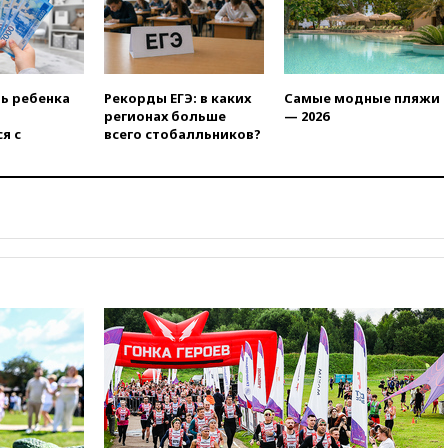
вчера, 21:25
Руслан Терновой
выиграл золото чемпионата
Европы в прыжках с 10-
метровой вышки
вчера, 21:10
РФ не получала
ть ребенка
Рекорды ЕГЭ: в каких
Самые модные пляжи
обращений о прекращении
регионах больше
— 2026
концессии строительства ж/д
я с
всего стобалльников?
в Армении
вчера, 21:00
В России вновь
обсуждают эксперимент по
онлайн-продаже алкоголя
вчера, 20:45
Матвиенко:
россиянам могут
рекомендовать не посещать
Армению
вчера, 20:35
ПВО за день
сбила еще 281 украинский
беспилотник над Россией
вчера, 20:27
Ямпольская
призвала оптимизировать
олимпиады для поступления в