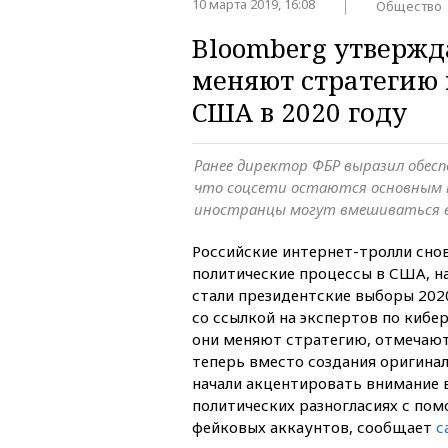
10 марта 2019, 16:08
Общество
Bloomberg утвержд
меняют стратегию
США в 2020 году
Ранее директор ФБР выразил обесп
что соцсети остаются основным 
иностранцы могут вмешиваться 
Российские интернет-тролли сно
политические процессы в США, н
стали президентские выборы 202
со ссылкой на экспертов по кибе
они меняют стратегию, отмечают
теперь вместо создания оригина
начали акцентировать внимание в
политических разногласиях с по
фейковых аккаунтов, сообщает
с