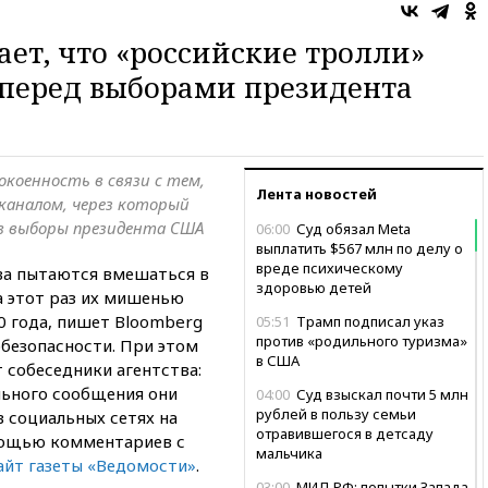
ает, что «российские тролли»
 перед выборами президента
окоенность в связи с тем,
Лента новостей
каналом, через который
в выборы президента США
06:00
Суд обязал Meta
выплатить $567 млн по делу о
вреде психическому
ва пытаются вмешаться в
здоровью детей
а этот раз их мишенью
0 года, пишет Bloomberg
05:51
Трамп подписал указ
против «родильного туризма»
рбезопасности. При этом
в США
 собеседники агентства:
льного сообщения они
04:00
Суд взыскал почти 5 млн
рублей в пользу семьи
 социальных сетях на
отравившегося в детсаду
мощью комментариев с
мальчика
айт газеты «Ведомости»
.
03:00
МИД РФ: попытки Запада