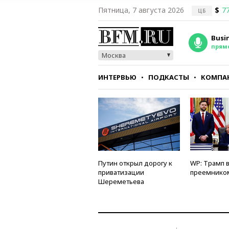
Пятница, 7 августа 2026
$
77
ЦБ
Busi
прям
Москва
ИНТЕРВЬЮ
ПОДКАСТЫ
КОМПА
СТИЛЬ
ТЕСТЫ
Путин открыл дорогу к
WP: Трамп 
приватизации
преемнико
Шереметьева