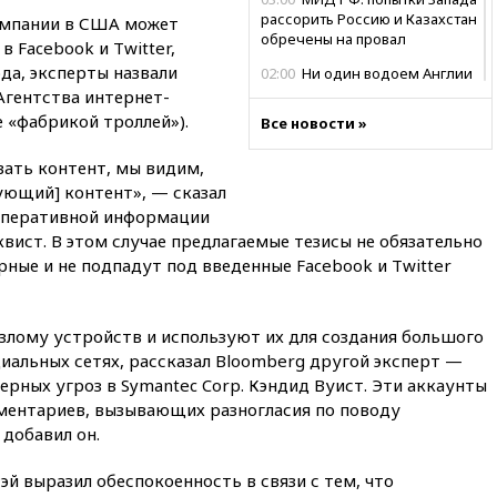
рассорить Россию и Казахстан
кампании в США может
обречены на провал
 Facebook и Twitter,
да, эксперты назвали
02:00
Ни один водоем Англии
не соответствует нормам
Агентства интернет-
химической безопасности
 «фабрикой троллей»).
Все новости »
01:00
Трамп: США сами
вать контент, мы видим,
нуждаются в дальнобойных
ракетах и системах Patriot
ующий] контент», — сказал
 оперативной информации
00:01
Трамп заявил о
квист. В этом случае предлагаемые тезисы не обязательно
необходимости пополнения
арсенала США
ные и не подпадут под введенные Facebook и Twitter
вчера, 23:28
Слуцкий призвал
признать «Яблоко»
злому устройств и используют их для создания большого
нежелательной организацией
циальных сетях, рассказал Bloomberg другой эксперт —
вчера, 23:15
В Смоленске
рных угроз в Symantec Corp. Кэндид Вуист. Эти аккаунты
ребенок и женщина погибли
ментариев, вызывающих разногласия по поводу
при падении деревьев во
время урагана
добавил он.
вчера, 22:55
В Москве в
й выразил обеспокоенность в связи с тем, что
пятницу ожидаются ливни