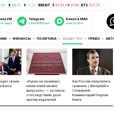
.96
€
88.91
¥
11.51
BRENT
$
83.89
/ ₽
6540
RTS
827.75
ness FM
Telegram
Канал в MAX
ой эфир
t.me/BFMnews
max.ru/bfm
НИИ
ФИНАНСЫ
ПОЛИТИКА
ОБЩЕСТВО
ПРАВО
АВТ
видит своим
«Рынок не понимает,
Как Россию попытались
м Вэнса
какие книги можно
сравнить с Венгрией и
выпускать» — эксперты
Словакией.
о последствиях дела
Комментарий Георгия
против издателей
Бовта