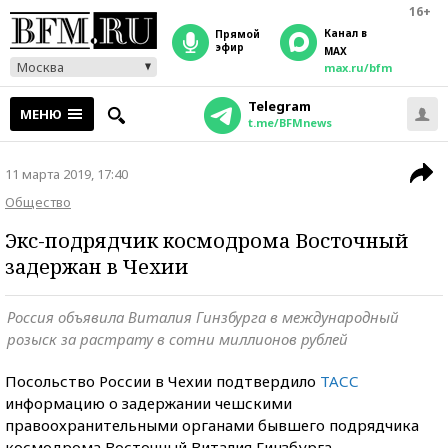
16+
Канал в
прямой
эфир
MAX
Москва
max.ru/bfm
Telegram
МЕНЮ
t.me/BFMnews
11 марта 2019, 17:40
Общество
Экс-подрядчик космодрома Восточный
задержан в Чехии
Россия объявила Виталия Гинзбурга в международный
розыск за растрату в сотни миллионов рублей
Посольство России в Чехии подтвердило
ТАСС
информацию о задержании чешскими
правоохранительными органами бывшего подрядчика
космодрома Восточный Виталия Гинзбурга.