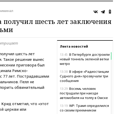
риминал
а получил шесть лет заключения
тьми
 отрицает
Лента новостей
получил шесть лет
13:45
В Петербурге достроили
и. Такое решение вынес
новый тоннель зеленой ветки
метро
несении приговора был
динала Римско-
13:38
В эфире «Радиостанции
ас 77 лет. Пострадавшими
Судного дня» прозвучали три
сообщения
альчиков. Пелл не
спорить обвинительный
13:29
Восемь человек
пострадали при наезде
автомобиля на толпу в Омске
 Крид отметил, что «этот
13:19
WP: Трамп определился
ой церкви или
со своим преемником