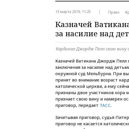
13 марта 2019, 11:25
Право
К
Казначей Ватикан
за насилие над де
Кардинал Джордж Пелл свою вину
Казначей Ватикана Джордж Пелл 
заключения за насилие над детьм
окружной суд Мельбурна. При вы
принят во внимание возраст кар
католической церкви, а ему сейч
признаны двое участников хора м
признает свою вину и намерен о
приговор, передает
ТАСС
.
Зачитывая приговор, судья Питер
приговор не касается католическ