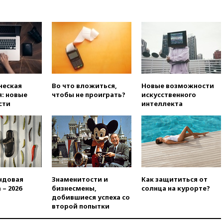
11:58
Politico: США
восстановили обмен
разведданными с Украиной
11:58
Великобритания
расширила санкции против
России
11:37
В Ярославской области
ческая
Во что вложиться,
Новые возможности
обломки БПЛА упали в
: новые
чтобы не проиграть?
искусственного
резервуары НПЗ
сти
интеллекта
11:19
МИД России ответил на
критику мэра Хиросимы в
годовщину ядерной
бомбардировки
10:57
Оверчук заявил о
сокращении товарооборота
России и Армении на две
ндовая
Знаменитости и
Как защититься от
трети
 – 2026
бизнесмены,
солнца на курорте?
10:54
Президент ФИФА
добившиеся успеха со
Джанни Инфантино сумел
второй попытки
сохранить пост