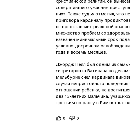
христианской религии, он вынесе
совершившего ужасные преступле
них». Также судья отметил, что н
приговора кардиналу продиктова
не представляет реальной опасно
множество проблем со здоровьем.
назначен минимальный срок пода
условно-досрочном освобождении
года и восемь месяцев.
Джордж Пелл был одним из самых
секретариата Ватикана по делам 
Мельбурне счел кардинала винов
случая непристойного поведения 
отношении ребенка, не достигшего
два 13-летних мальчика, учащихс
третьим по рангу в Римско-катол
0
0