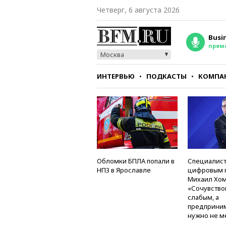
Четверг, 6 августа 2026
Busi
прям
Москва
ИНТЕРВЬЮ
ПОДКАСТЫ
КОМПА
СТИЛЬ
ТЕСТЫ
Обломки БПЛА попали в
Специалист
НПЗ в Ярославле
цифровым 
Михаил Хом
«Сочувство
слабым, а
предприни
нужно не м