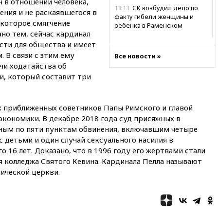
н в отношении человека,
13:13
СК возбудил дело по
ния и не раскаявшегося в
факту гибели женщины и
екоторое смягчение
ребенка в Раменском
но тем, сейчас кардинал
12:57
В Луганске при ракетном
сти для общества и имеет
ударе ВСУ по складу
 В связи с этим ему
Все новости »
пострадали пять человек
чи ходатайства об
12:44
МВД: число
, который составит три
преступлений, связанных с
отмыванием денег, достигло
рекордного показателя
 приближенных советников Папы Римского и главой
12:40
В Подмосковье
экономики. В декабре 2018 года суд присяжных в
женщина и трехлетний
ным по пяти пунктам обвинения, включавшим четыре
ребенок погибли при падении
с детьми и один случай сексуального насилия в
из окна
 16 лет. Доказано, что в 1996 году его жертвами стали
12:22
В России с 1 сентября
я колледжа Святого Кевина. Кардинала Пелла называют
изменятся билеты на
ической церкви.
общественный транспорт
12:15
Иран и Оман
согласовали главные пункты
сделки по открытию
Ормузского пролива