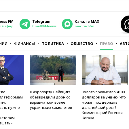
ness FM
Telegram
Канал в MAX
ой эфир
t.me/BFMnews
max.ru/bfm
НИИ
ФИНАНСЫ
ПОЛИТИКА
ОБЩЕСТВО
ПРАВО
АВТ
 по
В аэропорту Лейпцига
Золото превысило 4100
платформам
обезвредили дрон со
долларов за унцию. Что
ич:
взрывчаткой возле
может поддержать
вать нужно
украинских самолетов
дальнейший рост?
Комментарий Евгения
мателям
Когана
ешать»