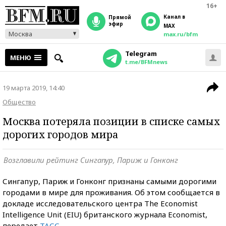
16+
Канал в
прямой
эфир
MAX
Москва
max.ru/bfm
Telegram
МЕНЮ
t.me/BFMnews
19 марта 2019, 14:40
Общество
Москва потеряла позиции в списке самых
дорогих городов мира
Возглавили рейтинг Сингапур, Париж и Гонконг
Сингапур, Париж и Гонконг признаны самыми дорогими
городами в мире для проживания. Об этом сообщается в
докладе исследовательского центра The Economist
Intelligence Unit (EIU) британского журнала Economist,
передает
ТАСС
.