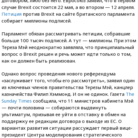
договором, либо без него. Евросоюз заявил, что в первом
случае Brexit состоится 22 мая, а во втором — 12 апреля.
Петиция
против Brexit на сайте британского парламента
собирает миллионы подписей.
Парламент обязан рассматривать петиции, собравшие
больше 100 тысяч подписей. А тут — миллионы. При этом
Тереза Мэй неоднократно заявляла, что принципиальный
вопрос о Brexit решен и речь может идти только о том,
как он должен быть реализован.
Однако вопрос проведения нового референдума
«заслуживает того, чтобы его рассмотреть», заявил один
из ключевых членов правительства Терезы Мэй, канцлер
казначейства Филип Хэммонд. И он не одинок. Газета
The
Sunday Times
сообщила, что 11 министров кабинета Мэй
— почти половина — собираются выдвинуть
ультиматум, призывая ее уйти в отставку в обмен на
поддержку ее редакции договора о выходе из ЕС. О
вариантах развития ситуации рассуждает первый вице-
президент Центра моделирования стратегического