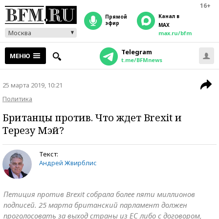
16+
Канал в
прямой
эфир
MAX
Москва
max.ru/bfm
Telegram
МЕНЮ
t.me/BFMnews
25 марта 2019, 10:21
Политика
Британцы против. Что ждет Brexit и
Терезу Мэй?
Текст:
Андрей Жвирблис
Петиция против Brexit собрала более пяти миллионов
подписей. 25 марта британский парламент должен
проголосовать за выход страны из ЕС либо с договором,