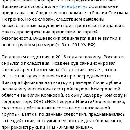
Вишневского, сообщила
«Интерфаксу»
официальный
представитель Следственного комитета России Светлана
Петренко. По ее словам, следствием выявлены
множественные нарушения при строительстве здания и
факты пренебрежения правилами пожарной
безопасности. Вишневский обвиняется в даче взятки в
особо крупном размере (ч. 5 ст. 291 УК РФ).
По данным следствия, в 2016 году он покинул Россию и
скрылся от следствия. Позднее суд санкционировал
заочный арест бизнесмена. Следствие считает, что в
2013-2014 годах Вишневский при посредничестве
Виктора Ефимкина дал взятку в размере 7 млн рублей
начальнику инспекции госстройнадзора Кемеровской
области Танзилии Комковой, ее сыну Эдуарду Комкову и
гендиректору ООО «ИСК Ресурс» Никите Чередниченко,
«которые действовали в составе организованной
группы». Взятка, по данным следствия, предназначалась
за бездействие, послужившее выгоде для обвиняемого,
при реконструкции ТРЦ «Зимняя вишня».