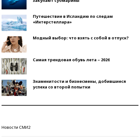
закупают субмарины
Путешествие в Исландию по следам
«Интерстеллара»
Модный выбор: что взять с собой в отпуск?
Самая трендовая обувь лета – 2026
Знаменитости и бизнесмены, добившиеся
успеха со второй попытки
Как защититься от солнца на курорте?
Кто изобрел средства связи?
Новости СМИ2