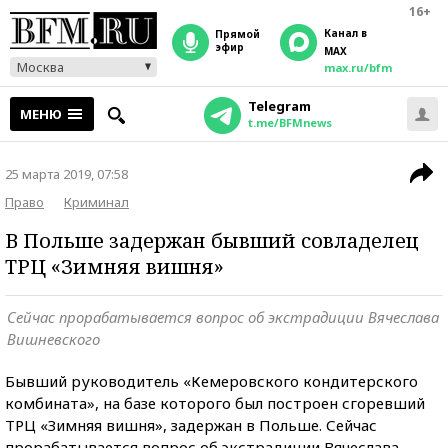
16+
Канал в
прямой
эфир
MAX
Москва
max.ru/bfm
Telegram
МЕНЮ
t.me/BFMnews
25 марта 2019, 07:58
Право
Криминал
В Польше задержан бывший совладелец
ТРЦ «Зимняя вишня»
Сейчас прорабатывается вопрос об экстрадиции Вячеслава
Вишневского
Бывший руководитель «Кемеровского кондитерского
комбината», на базе которого был построен сгоревший
ТРЦ «Зимняя вишня», задержан в Польше. Сейчас
прорабатывается вопрос об экстрадиции Вячеслава