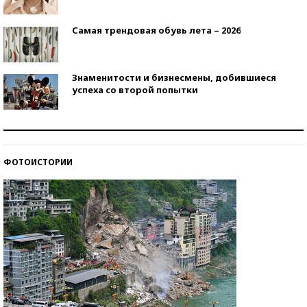
Самая трендовая обувь лета – 2026
Знаменитости и бизнесмены, добившиеся
успеха со второй попытки
Как защититься от солнца на курорте?
ФОТОИСТОРИИ
Кто изобрел средства связи?