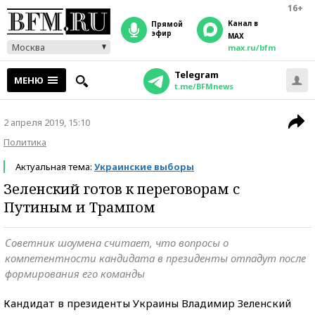
16+
Канал в
прямой
эфир
MAX
Москва
max.ru/bfm
Telegram
МЕНЮ
t.me/BFMnews
2 апреля 2019, 15:10
Политика
Актуальная тема:
Украинские выборы
Зеленский готов к переговорам с
Путиным и Трампом
Советник шоумена считает, что вопросы о
компетентности кандидата в президенты отпадут после
формирования его команды
Кандидат в президенты Украины Владимир Зеленский