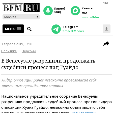
16+
Канал в
прямой
эфир
MAX
Москва
max.ru/bfm
Telegram
МЕНЮ
t.me/BFMnews
3 апреля 2019, 07:03
Политика
Персоны
В Венесуэле разрешили продолжить
судебный процесс над Гуайдо
Лидер оппозиции ранее незаконно провозгласил себя
временным президентом страны
Национальное учредительное собрание Венесуэлы
разрешило продолжить судебный процесс против лидера
оппозиции Хуана Гуайдо, незаконно объявившего себя
временным президентом, передает
РИА Новости
.