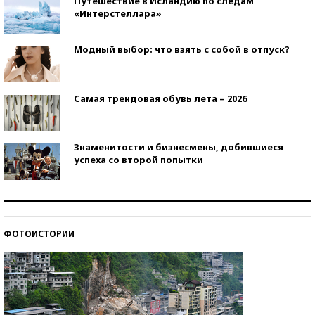
Путешествие в Исландию по следам
«Интерстеллара»
Модный выбор: что взять с собой в отпуск?
Самая трендовая обувь лета – 2026
Знаменитости и бизнесмены, добившиеся
успеха со второй попытки
Как защититься от солнца на курорте?
ФОТОИСТОРИИ
Кто изобрел средства связи?