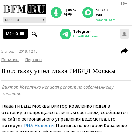
16+
Канал в
прямой
эфир
MAX
Москва
max.ru/bfm
Telegram
МЕНЮ
t.me/BFMnews
5 апреля 2019, 12:15
Политика
Персоны
В отставку ушел глава ГИБДД Москвы
Виктор Коваленко написал рапорт по собственному
желанию
Глава ГИБДД Москвы Виктор Коваленко подал в
отставку и попрощался с личным составом, сообщается
на сайте регионального управления ведомства. Его
цитирует
РИА Новости
. Причина, по которой Коваленко
подал в отставку, официально не называется.