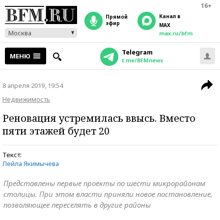
16+
Канал в
прямой
эфир
MAX
Москва
max.ru/bfm
Telegram
МЕНЮ
t.me/BFMnews
8 апреля 2019, 19:54
Недвижимость
Реновация устремилась ввысь. Вместо
пяти этажей будет 20
Текст:
Лейла Якимычева
Представлены первые проекты по шести микрорайонам
столицы. При этом власти приняли новое постановление,
позволяющее переселять в другие районы