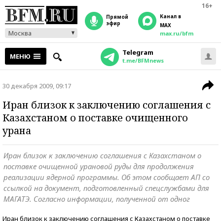
16+
Канал в
прямой
эфир
MAX
Москва
max.ru/bfm
Telegram
МЕНЮ
t.me/BFMnews
30 декабря 2009, 09:17
Иран близок к заключению соглашения с
Казахстаном о поставке очищенного
урана
Иран близок к заключению соглашения с Казахстаном о
поставке очищенной урановой руды для продолжения
реализации ядерной программы. Об этом сообщает АП со
ссылкой на документ, подготовленный спецслужбами для
МАГАТЭ. Согласно информации, полученной от одног
Иран близок к заключению соглашения с Казахстаном о поставке