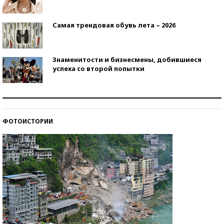
Самая трендовая обувь лета – 2026
Знаменитости и бизнесмены, добившиеся
успеха со второй попытки
Как защититься от солнца на курорте?
ФОТОИСТОРИИ
Кто изобрел средства связи?