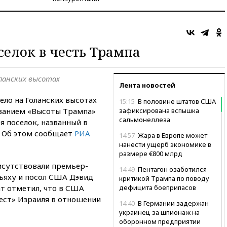
селок в честь Трампа
ланских высотах
Лента новостей
ело на Голанских высотах
15:15
В половине штатов США
званием «Высоты Трампа»
зафиксирована вспышка
сальмонеллеза
я поселок, названный в
. Об этом сообщает
РИА
14:57
Жара в Европе может
нанести ущерб экономике в
размере €800 млрд
исутствовали премьер-
14:49
Пентагон озаботился
ьяху и посол США Дэвид
критикой Трампа по поводу
т отметил, что в США
дефицита боеприпасов
ест» Израиля в отношении
14:40
В Германии задержан
украинец за шпионаж на
оборонном предприятии