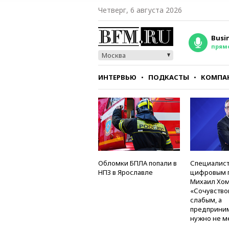
Четверг, 6 августа 2026
Busi
прям
Москва
ИНТЕРВЬЮ
ПОДКАСТЫ
КОМПА
СТИЛЬ
ТЕСТЫ
Обломки БПЛА попали в
Специалист
НПЗ в Ярославле
цифровым 
Михаил Хом
«Сочувство
слабым, а
предприни
нужно не м