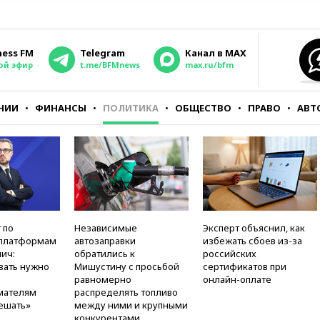
ness FM
Telegram
Канал в MAX
ой эфир
t.me/BFMnews
max.ru/bfm
НИИ
ФИНАНСЫ
ПОЛИТИКА
ОБЩЕСТВО
ПРАВО
АВТ
 по
Независимые
Эксперт объяснил, как
платформам
автозаправки
избежать сбоев из-за
ич:
обратились к
российских
вать нужно
Мишустину с просьбой
сертификатов при
равномерно
онлайн-оплате
мателям
распределять топливо
ешать»
между ними и крупными
конкурентами