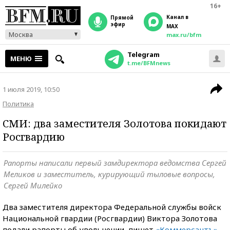
16+
Канал в
прямой
эфир
MAX
Москва
max.ru/bfm
Telegram
МЕНЮ
t.me/BFMnews
1 июля 2019, 10:50
Политика
СМИ: два заместителя Золотова покидают
Росгвардию
Рапорты написали первый замдиректора ведомства Сергей
Меликов и заместитель, курирующий тыловые вопросы,
Сергей Милейко
Два заместителя директора Федеральной службы войск
Национальной гвардии (Росгвардии) Виктора Золотова
подали рапорты об увольнении, пишет
«Коммерсантъ»