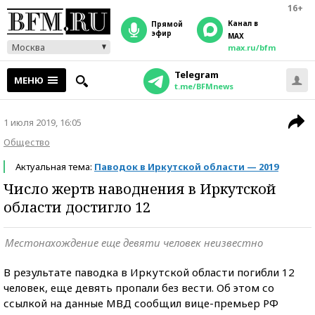
16+
Канал в
прямой
эфир
MAX
Москва
max.ru/bfm
Telegram
МЕНЮ
t.me/BFMnews
1 июля 2019, 16:05
Общество
Актуальная тема:
Паводок в Иркутской области — 2019
Число жертв наводнения в Иркутской
области достигло 12
Местонахождение еще девяти человек неизвестно
В результате паводка в Иркутской области погибли 12
человек, еще девять пропали без вести. Об этом со
ссылкой на данные МВД сообщил вице-премьер РФ