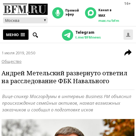
16+
Канал в
прямой
эфир
MAX
Москва
max.ru/bfm
Telegram
МЕНЮ
t.me/BFMnews
1 июля 2019, 20:50
Общество
Андрей Метельский развернуто ответил
на расследование ФБК Навального
Вице-спикер Мосгордумы в интервью Business FM объяснил
происхождение семейных активов, назвал возможных
заказчиков и сообщил о подготовке исков