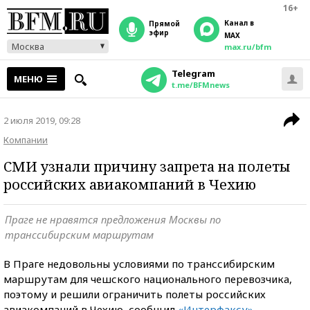
16+
Канал в
прямой
эфир
MAX
Москва
max.ru/bfm
Telegram
МЕНЮ
t.me/BFMnews
2 июля 2019, 09:28
Компании
СМИ узнали причину запрета на полеты
российских авиакомпаний в Чехию
Праге не нравятся предложения Москвы по
транссибирским маршрутам
В Праге недовольны условиями по транссибирским
маршрутам для чешского национального перевозчика,
поэтому и решили ограничить полеты российских
авиакомпаний в Чехию, сообщил
«Интерфаксу»