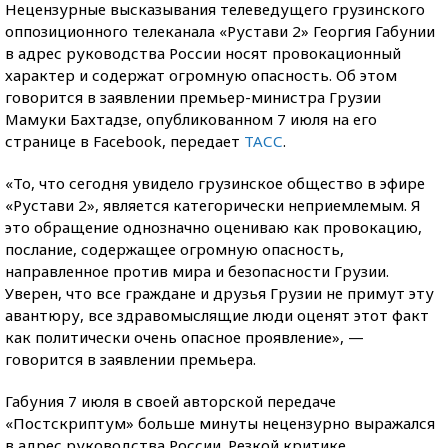
Нецензурные высказывания телеведущего грузинского
оппозиционного телеканала «Рустави 2» Георгия Габунии
в адрес руководства России носят провокационный
характер и содержат огромную опасность. Об этом
говорится в заявлении премьер-министра Грузии
Мамуки Бахтадзе, опубликованном 7 июля на его
странице в Facebook, передает
ТАСС
.
«То, что сегодня увидело грузинское общество в эфире
«Рустави 2», является категорически неприемлемым. Я
это обращение однозначно оцениваю как провокацию,
послание, содержащее огромную опасность,
направленное против мира и безопасности Грузии.
Уверен, что все граждане и друзья Грузии не примут эту
авантюру, все здравомыслящие люди оценят этот факт
как политически очень опасное проявление», —
говорится в заявлении премьера.
Габуния 7 июля в своей авторской передаче
«Постскриптум» больше минуты нецензурно выражался
в адрес руководства России. Резкой критике