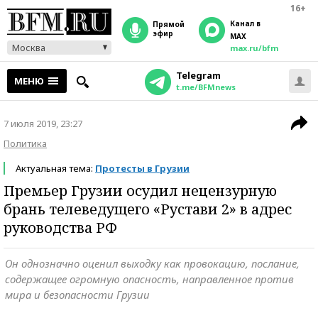
16+
Канал в
прямой
эфир
MAX
Москва
max.ru/bfm
Telegram
МЕНЮ
t.me/BFMnews
7 июля 2019, 23:27
Политика
Актуальная тема:
Протесты в Грузии
Премьер Грузии осудил нецензурную
брань телеведущего «Рустави 2» в адрес
руководства РФ
Он однозначно оценил выходку как провокацию, послание,
содержащее огромную опасность, направленное против
мира и безопасности Грузии