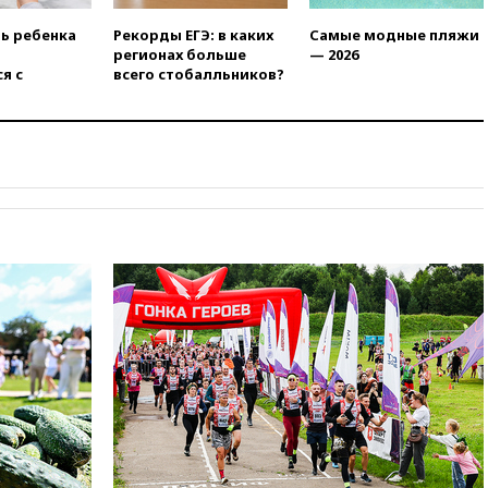
11:22
При стрельбе в школе в
ть ребенка
Рекорды ЕГЭ: в каких
Самые модные пляжи
Таиланде погибли пять
регионах больше
— 2026
человек
я с
всего стобалльников?
11:19
Россия рассчитывает
заключить безвизовые
соглашения с Индонезией и
Малайзией
11:04
«Ведомости»: на партию
«Яблоко» ополчились
конкуренты
10:59
Торговые центры и кафе
в России могут обязать
раздавать питьевую воду
бесплатно
10:41
Бывшая глава брокера
Mind Money Юлия Хандошко
признала свою вину
10:41
Пашинян: Армения
понимает невозможность
одновременного членства в
ЕС и ЕАЭС