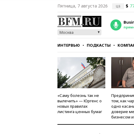
Пятница, 7 августа 2026
$
77
ЦБ
Busi
прям
Москва
ИНТЕРВЬЮ
ПОДКАСТЫ
КОМПА
СТИЛЬ
ТЕСТЫ
«Саму болезнь так не
Предприни
вылечить» — Юргенс о
том, как ча
новых правилах
одно касан
листинга ценных бумаг
доверие м
бизнесом и