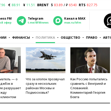
.96
€
88.91
¥
11.51
BRENT
$
83.89
/ ₽
6540
RTS
827.75
ness FM
Telegram
Канал в MAX
ой эфир
t.me/BFMnews
max.ru/bfm
НИИ
ФИНАНСЫ
ПОЛИТИКА
ОБЩЕСТВО
ПРАВО
АВТ
матель — о
Что за хлопок прозвучал
Как Россию попытались
рджбэк в
сразу в нескольких
сравнить с Венгрией и
ие разрушает
районах Москвы и
Словакией.
ежду
Подмосковья?
Комментарий Георгия
 клиентом
Бовта