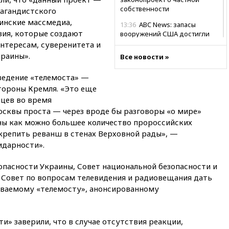
собственности
пагандистского
аинские массмедиа,
13:36
ABC News: запасы
ия, которые создают
вооружений США достигли
крайне низкого уровня
нтересам, суверенитета и
раины».
Все новости »
13:11
Путин обсудил с
президентом ОАЭ ситуацию в
оведение «телемоста» —
Персидском заливе и на
Украине
тороны Кремля. «Это еще
нцев во время
13:09
Суд обязал москвичку
осквы проста — через вроде бы разговоры «о мире»
выселить из квартиры
крокодила, лису и других
ны как можно большее количество пророссийских
животных
акрепить реванш в стенах Верховной рады», —
идарности».
12:51
Россия планирует
запустить групповые
безвизовые турпоездки для
опасности Украины, Совет национальной безопасности и
Вьетнама
Совет по вопросам телевидения и радиовещания дать
ываемому «телемосту», анонсированному
12:36
Экспорт растворимого
кофе из России достиг
рекордных показателей
и» заверили, что в случае отсутствия реакции,
12:30
Российские войска