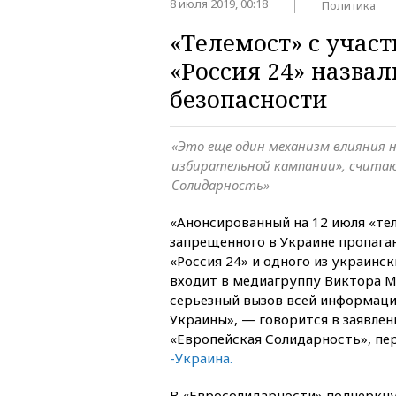
8 июля 2019, 00:18
Политика
«Телемост» с учас
«Россия 24» назва
безопасности
«Это еще один механизм влияния н
избирательной кампании», считаю
Солидарность»
«Анонсированный на 12 июля «те
запрещенного в Украине пропага
«Россия 24» и одного из украинс
входит в медиагруппу Виктора М
серьезный вызов всей информаци
Украины», — говорится в заявлен
«Европейская Солидарность», пе
-Украина.
В «Евросолидарности» подчеркну