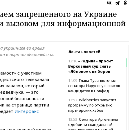
тием запрещенного на Украине
ли вызовом для информационной
а украинцев во время
Лента новостей
т в партии «Европейская
13:16
«Родина» просит
Верховный суд снять
«Яблоко» с выборов
лемост» с участием
ндистского телеканала
14:09
Глава Тувы включил
ких каналов, который
сенатора Нарусову в список
кандидатов в Совфед
едведчука, — это
онной безопасности
13:57
Wildberries запустит
ии на странице партии
программу по открытию
партнерских хабов
редает
Интерфакс
13:53
Сенаторы Аргентины
одобрили скандальный
ли, что «данный проект —
законопроект о частной