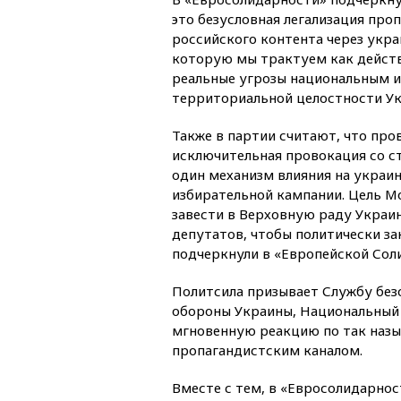
это безусловная легализация про
российского контента через укр
которую мы трактуем как действ
реальные угрозы национальным и
территориальной целостности Ук
Также в партии считают, что пр
исключительная провокация со с
один механизм влияния на украи
избирательной кампании. Цель М
завести в Верховную раду Украи
депутатов, чтобы политически з
подчеркнули в «Европейской Сол
Политсила призывает Службу без
обороны Украины, Национальный 
мгновенную реакцию по так наз
пропагандистским каналом.
Вместе с тем, в «Евросолидарност