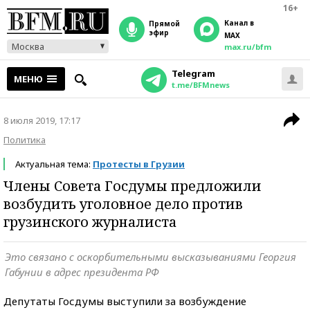
16+
Канал в
прямой
эфир
MAX
Москва
max.ru/bfm
Telegram
МЕНЮ
t.me/BFMnews
8 июля 2019, 17:17
Политика
Актуальная тема:
Протесты в Грузии
Члены Совета Госдумы предложили
возбудить уголовное дело против
грузинского журналиста
Это связано с оскорбительными высказываниями Георгия
Габунии в адрес президента РФ
Депутаты Госдумы выступили за возбуждение