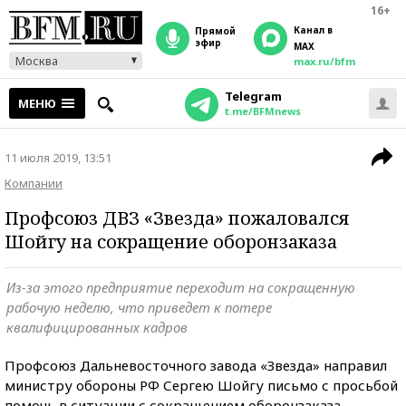
16+
Канал в
прямой
эфир
MAX
Москва
max.ru/bfm
Telegram
МЕНЮ
t.me/BFMnews
11 июля 2019, 13:51
Компании
Профсоюз ДВЗ «Звезда» пожаловался
Шойгу на сокращение оборонзаказа
Из-за этого предприятие переходит на сокращенную
рабочую неделю, что приведет к потере
квалифицированных кадров
Профсоюз Дальневосточного завода «Звезда» направил
министру обороны РФ Сергею Шойгу письмо с просьбой
помочь в ситуации с сокращением оборонзаказа,