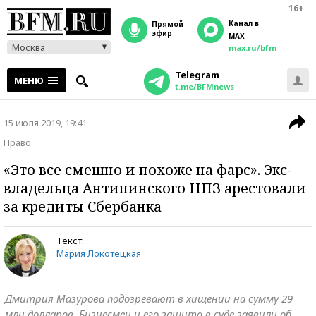
16+
Канал в
прямой
эфир
MAX
Москва
max.ru/bfm
Telegram
МЕНЮ
t.me/BFMnews
15 июля 2019, 19:41
Право
«Это все смешно и похоже на фарс». Экс-
владельца Антипинского НПЗ арестовали
за кредиты Сбербанка
Текст:
Мария Локотецкая
Дмитрия Мазурова подозревают в хищении на сумму 29
млн долларов. Бизнесмен и его защита в суде заявили об