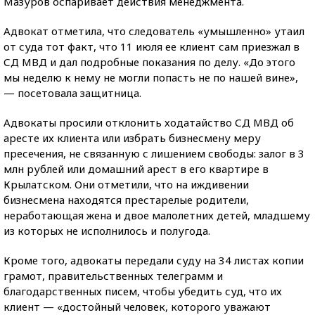
Мазуров оспаривает действия менеджмента.
Адвокат отметила, что следователь «умышленно» утаил
от суда тот факт, что 11 июля ее клиент сам приезжал в
СД МВД и дал подробные показания по делу. «До этого
мы неделю к нему не могли попасть не по нашей вине»,
— посетовала защитница.
Адвокаты просили отклонить ходатайство СД МВД об
аресте их клиента или избрать бизнесмену меру
пресечения, не связанную с лишением свободы: залог в 3
млн рублей или домашний арест в его квартире в
Крылатском. Они отметили, что на иждивении
бизнесмена находятся престарелые родители,
неработающая жена и двое малолетних детей, младшему
из которых не исполнилось и полугода.
Кроме того, адвокаты передали суду на 34 листах копии
грамот, правительственных телеграмм и
благодарственных писем, чтобы убедить суд, что их
клиент — «достойный человек, которого уважают