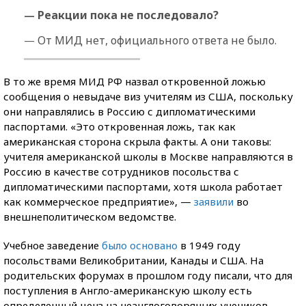
Реакции пока не последовало?
—
От МИД нет, официального ответа не было.
—
В то же время МИД РФ назвал откровенной ложью
сообщения о невыдаче виз учителям из США, поскольку
они направлялись в Россию с дипломатическими
паспортами. «Это откровенная ложь, так как
американская сторона скрыла факты. А они таковы:
учителя американской школы в Москве направляются в
Россию в качестве сотрудников посольства с
дипломатическими паспортами, хотя школа работает
как коммерческое предприятие», —
заявили
во
внешнеполитическом ведомстве.
Учебное заведение
было основано
в 1949 году
посольствами Великобритании, Канады и США. На
родительских форумах в прошлом году писали, что для
поступления в Англо-американскую школу есть
определенный ценз на неанглоговорящих учеников.