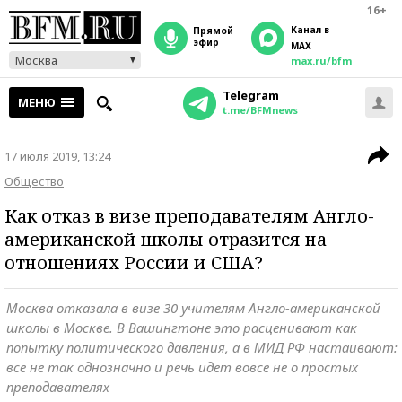
16+
Канал в
прямой
эфир
MAX
Москва
max.ru/bfm
Telegram
МЕНЮ
t.me/BFMnews
17 июля 2019, 13:24
Общество
Как отказ в визе преподавателям Англо-
американской школы отразится на
отношениях России и США?
Москва отказала в визе 30 учителям Англо-американской
школы в Москве. В Вашингтоне это расценивают как
попытку политического давления, а в МИД РФ настаивают:
все не так однозначно и речь идет вовсе не о простых
преподавателях