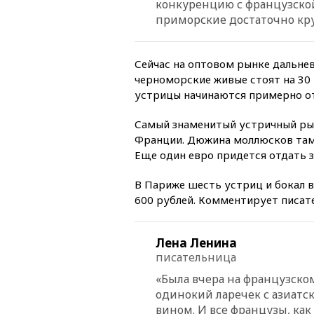
конкуренцию с французской
приморские достаточно кру
Сейчас на оптовом рынке дальне
черноморские живые стоят на 30
устрицы начинаются примерно от
Самый знаменитый устричный рын
Франции. Дюжина моллюсков там о
Еще один евро придется отдать з
В Париже шесть устриц и бокал в
600 рублей. Комментирует писат
Лена Ленина
писательница
«Была вчера на французско
одинокий ларечек с азиатс
вином. И все французы, ка