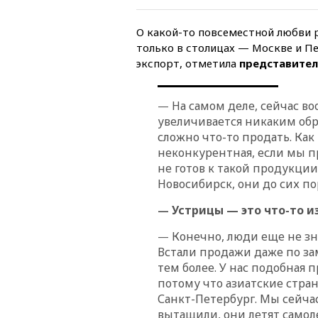
О какой-то повсеместной любви р
только в столицах — Москве и П
экспорт, отметила
представите
На самом деле, сейчас во
—
увеличивается никаким обр
сложно что-то продать. Как
неконкурентная, если мы п
не готов к такой продукции
Новосибирск, они до сих п
Устрицы — это что-то и
—
Конечно, люди еще не зн
—
Встали продажи даже по за
тем более. У нас подобная 
потому что азиатские стран
Санкт-Петербург. Мы сейча
вытащили, они летят самоле