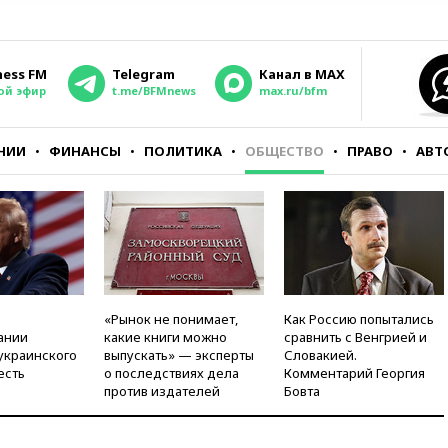
ness FM
Telegram
Канал в MAX
ой эфир
t.me/BFMnews
max.ru/bfm
НИИ
ФИНАНСЫ
ПОЛИТИКА
ОБЩЕСТВО
ПРАВО
АВТ
«Рынок не понимает,
Как Россию попытались
ании
какие книги можно
сравнить с Венгрией и
украинского
выпускать» — эксперты
Словакией.
есть
о последствиях дела
Комментарий Георгия
против издателей
Бовта