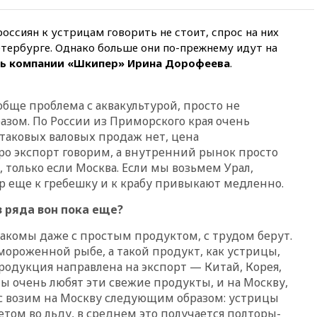
при падении деревьев во
время урагана
оссиян к устрицам говорить не стоит, спрос на них
вчера, 22:55
В Москве в
етербурге. Однако больше они по-прежнему идут на
пятницу ожидаются ливни
ль компании «Шкипер» Ирина Дорофеева
.
вчера, 22:35
Винисиус
продлил контракт с «Реалом»
обще проблема с аквакультурой, просто не
до 2032 года
азом. По России из Приморского края очень
вчера, 22:28
Отказаться от
 таковых валовых продаж нет, цена
российского гражданства
ро экспорт говорим, а внутренний рынок просто
станет значительно дороже
, только если Москва. Если мы возьмем Урал,
вчера, 22:20
Путин назвал 76-ю
ор еще к гребешку и к крабу привыкают медленно.
гвардейскую десантно-
штурмовую дивизию
з ряда вон пока еще?
легендарной
акомы даже с простым продуктом, с трудом берут.
вчера, 22:15
Путин заслушал
доклад о ситуации на
мороженной рыбе, а такой продукт, как устрицы,
добропольском направлении
продукция направлена на экспорт — Китай, Корея,
ы очень любят эти свежие продукты, и на Москву,
вчера, 21:58
Генпрокуратура
признала нежелательным в
с возим на Москву следующим образом: устрицы
РФ американский Human
том во льду, в среднем это получается полторы-