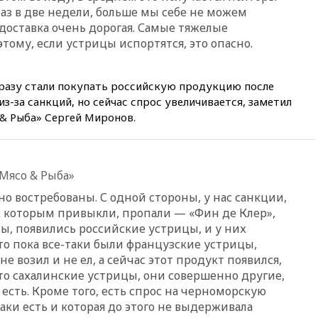
Rights Foundation
раз в две недели, больше мы себе не можем
вчера, 21:35
«Аэрофлот»
доставка очень дорогая. Самые тяжелые
отменяет часть рейсов в Сочи
тому, если устрицы испортятся, это опасно.
и Геленджик
вчера, 21:25
Руслан Терновой
сразу стали покупать российскую продукцию после
выиграл золото чемпионата
Европы в прыжках с 10-
з-за санкций, но сейчас спрос увеличивается, заметил
метровой вышки
 & Рыба» Сергей Миронов.
вчера, 21:10
РФ не получала
обращений о прекращении
концессии строительства ж/д
в Армении
«Мясо & Рыба»
вчера, 21:00
В России вновь
о востребованы. С одной стороны, у нас санкции,
обсуждают эксперимент по
к которым привыкли, пропали — «Фин де Клер»,
онлайн-продаже алкоголя
ы, появились российские устрицы, и у них
вчера, 20:45
Матвиенко:
то пока все-таки были французские устрицы,
россиянам могут
е возил и не ел, а сейчас этот продукт появился,
рекомендовать не посещать
то сахалинские устрицы, они совершенно другие,
Армению
 есть. Кроме того, есть спрос на черноморскую
вчера, 20:35
ПВО за день
таки есть и которая до этого не выдерживала
сбила еще 281 украинский