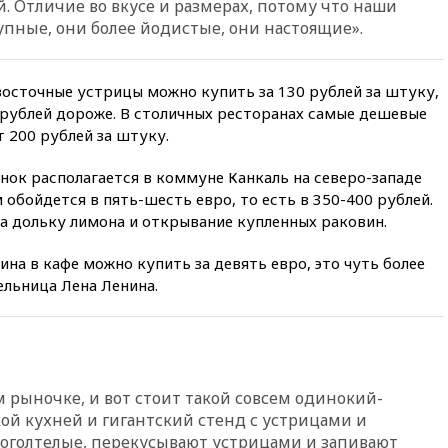
. Отличие во вкусе и размерах, потому что наши
беспилотник над Россией
пные, они более йодистые, они настоящие».
вчера, 20:27
Ямпольская
призвала оптимизировать
олимпиады для поступления в
восточные устрицы можно купить за 130 рублей за штуку,
вузы
 рублей дороже. В столичных ресторанах самые дешевые
вчера, 20:15
Минтранс
 200 рублей за штуку.
предложил оплачивать
защиту дорог от БПЛА из
ок располагается в коммуне Канкаль на северо-западе
средств на ремонт
бойдется в пять-шесть евро, то есть в 350-400 рублей.
вчера, 20:00
Зеленский 8
а дольку лимона и открывание купленных раковин.
августа посетит Сербию с
официальным визитом
ина в кафе можно купить за девять евро, это чуть более
вчера, 19:58
В Госдуму будет
ельница Лена Ленина.
внесен законопроект об
отмене ЕГЭ
вчера, 19:50
Аэропорты Сочи и
Ярославля приостановили
работу
м рыночке, и вот стоит такой совсем одинокий-
вчера, 19:35
WP: Трамп
кой кухней и гигантский стенд с устрицами и
призвал доноров-
к оголтелые, перекусывают устрицами и запивают