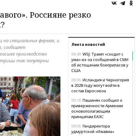
авого». Россияне резко
?
ц на специальных фермах, и
Лента новостей
т, сообщает
зросшее производство
09:49
WSJ: Трамп «сходит с
ума» из-за сообщений в СМИ
стрицы так популярны
об истощении боеприпасов у
США
09:36
Исландия и Черногория
в 2028 году могут войти в
состав Евросоюза
09:18
Пашинян сообщил о
приверженности Армении
основополагающим
принципам ЕАЭС
09:06
Гендиректора
удмуртской «Ижавиа»