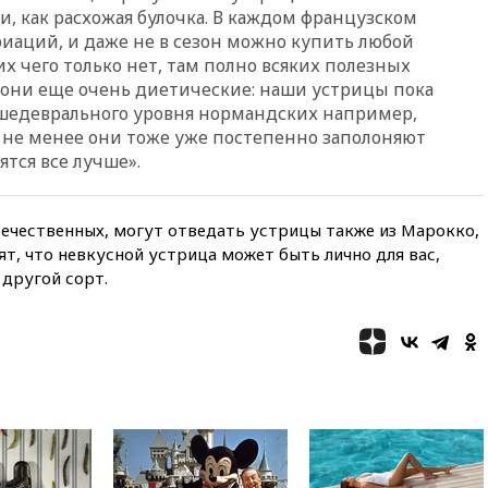
республиканцев поддержать
и, как расхожая булочка. В каждом французском
Вэнса на выборах 2028 года
иаций, и даже не в сезон можно купить любой
вчера, 19:20
Число ломбардов
их чего только нет, там полно всяких полезных
в РФ превысило максимум
 они еще очень диетические: наши устрицы пока
2022 года
 шедеврального уровня нормандских например,
вчера, 19:15
Жуковский и
м не менее они тоже уже постепенно заполоняют
аэропорт Геленджика
тся все лучше».
возобновили работу
вчера, 19:00
Путин уточнил
порядок присвоения воинских
течественных, могут отведать устрицы также из Марокко,
званий добровольцам
ят, что невкусной устрица может быть лично для вас,
вчера, 18:50
Euractiv: восток
другой сорт.
Финляндии приходит в упадок
без российских туристов
вчера, 18:35
В Жуковском и
аэропорту Геленджика
введены ограничения
вчера, 18:21
Зюганов
присоединился к критике
«Яблока»