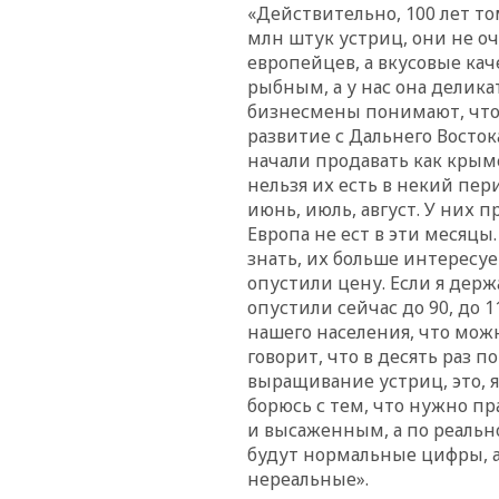
«Действительно, 100 лет то
млн штук устриц, они не о
европейцев, а вкусовые кач
рыбным, а у нас она делика
бизнесмены понимают, что
развитие с Дальнего Восто
начали продавать как кры
нельзя их есть в некий пери
июнь, июль, август. У них п
Европа не ест в эти месяцы
знать, их больше интересуе
опустили цену. Если я держ
опустили сейчас до 90, до 1
нашего населения, что можн
говорит, что в десять раз 
выращивание устриц, это, я
борюсь с тем, что нужно пр
и высаженным, а по реальн
будут нормальные цифры, а
нереальные».