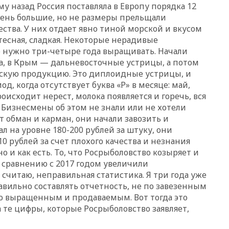
04:00
Суд взыскал почти 5 млн
му назад Россия поставляла в Европу порядка 12
рублей в пользу семьи
чень большие, но не размеры прельщали
отравившегося в детсаду
ества. У них отдает явно тиной морской и вкусом
мальчика
тесная, сладкая. Некоторые нерадивые
03:00
МИД РФ: попытки Запада
 нужно три-четыре года выращивать. Начали
рассорить Россию и Казахстан
ка, в Крым — дальневосточные устрицы, а потом
обречены на провал
мскую продукцию. Это диплоидные устрицы, и
02:00
Ни один водоем Англии
од, когда отсутствует буква «Р» в месяце: май,
не соответствует нормам
роисходит нерест, молока появляется и горечь, вся
химической безопасности
. Бизнесмены об этом не знали или не хотели
01:00
Трамп: США сами
т обман и карман, они начали завозить и
нуждаются в дальнобойных
ал на уровне 180-200 рублей за штуку, они
ракетах и системах Patriot
10 рублей за счет плохого качества и незнания
00:01
Трамп заявил о
о и как есть. То, что Росрыболовство козыряет и
необходимости пополнения
по сравнению с 2017 годом увеличили
арсенала США
 считаю, неправильная статистика. Я три года уже
вчера, 23:28
Слуцкий призвал
авильно составлять отчетность, не по завезенным
признать «Яблоко»
о выращенным и продаваемым. Вот тогда это
нежелательной организацией
 те цифры, которые Росрыболовство заявляет,
вчера, 23:15
В Смоленске
ребенок и женщина погибли