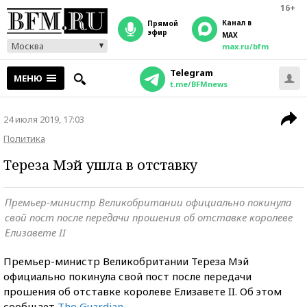
16+
Канал в
прямой
эфир
MAX
Москва
max.ru/bfm
Telegram
МЕНЮ
t.me/BFMnews
24 июля 2019, 17:03
Политика
Тереза Мэй ушла в отставку
Премьер-министр Великобритании официально покинула
свой пост после передачи прошения об отставке королеве
Елизавете II
Премьер-министр Великобритании Тереза Мэй
официально покинула свой пост после передачи
прошения об отставке королеве Елизавете II. Об этом
сообщает
The Guardian
.