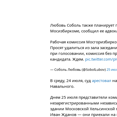
Любовь Соболь также планирует 
Мосизбиркоме, сообщил ее адвока
Рабочая комиссия Мосгоризбирком
Просят удалиться из зала заседани
при голосовании, комиссия без 
кандидата. Ждем.
pic.twitter.com/
— Соболь Любовь (@SobolLubov)
25 июл
В среду, 24 июля, суд
арестовал
на
Навального.
Днем 25 июля представители коми
незарегистрированными независи
здании Московской Хельсинской г
Иван Жданов — они приехали на в