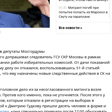
01:35
Мигрант погиб при
попытке попасть из Марокко в
Сеуту на параплане
00:30
FT: ЕС не готов принять в
Все новости »
блок Украину из-за уровня
С
коррупции
вчера, 23:35
Лукашенко
объяснил экономическую
выгоду безвизового режима с
в депутаты Мосгордумы
ЕС
 его допрашивал следователь ГСУ СКР Москвы в рамках
вании работе избирательных комиссий. От дачи показаний
вчера, 22:59
На башню
ресторана «Армения» в Москве
му делу он отказался, воспользовавшись 51-й статьей
вернут утраченную скульптуру
, что ему назначены новые следственные действия в СК на
балерины
вчера, 22:45
Литовец
протаранил погранпункт при
головное дело из-за несогласованного митинга возле
попытке попасть в Россию
Против кого именно, пока не уточняется. После этого у
в, которым отказали в регистрации на выборах в
вчера, 22:28
Бессент
анонсировал скорое
мой к Дмитрию Гудкову пришли десять человек в форме и
соглашение о прекращении
дкова
, «они специально приехали после 22:00 обыскивать,