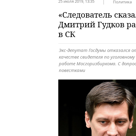
25 июля 2019, 13:35
Политика
«Следователь сказа
Дмитрий Гудков ра
в СК
Экс-депутат Госдумы отказался о
качестве свидетеля по уголовному
работе Мосгоризбиркома. С допрос
повестками