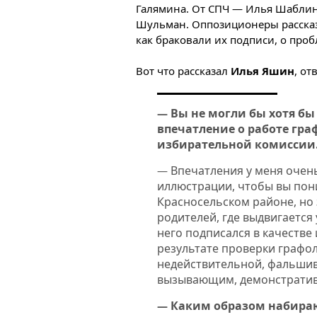
Галямина. От СПЧ — Илья Шаблин
Шульман. Оппозиционеры рассказа
как браковали их подписи, о про
Вот что рассказал
Илья Яшин
, о
Вы не могли бы хотя бы
—
впечатление о работе гра
избирательной комиссии
Впечатления у меня очень
—
иллюстрации, чтобы вы пон
Красносельском районе, но
родителей, где выдвигается
него подписался в качестве
результате проверки графо
недействительной, фальшиво
вызывающим, демонстрати
Каким образом набираю
—