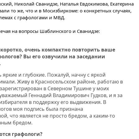
вчера, 18:55
Минобороны
ский, Николай Сванидзе, Наталья Евдокимова, Екатерина
отчиталось об ударах по двум
ли то же, что и в Мосизбиркоме: о конкретных случаях,
украинским сухогрузам в
блемах с графологами и МВД.
Черном море
вчера, 18:47
Школьники из РФ
твечая на вопросы Шаблинского и Сванидзе:
стали абсолютными
чемпионами на олимпиаде по
ИИ
 коротко, очень компактно повторить ваше
вчера, 18:39
Два человека
фологов? Вы его озвучили на заседании
погибли в результате удара
.
ВСУ по многоэтажке в Керчи
 яркие и глубокие. Пожалуй, начну с яркой
вчера, 18:25
Беспилотник
имали. Живу в Красносельском районе, работаю в
атаковал турецкий сухогруз у
побережья Новороссийска
 зарегистрирован в Северном Тушине у моих
 уважаемый Геннадий Владимирович Гудков, и я за
вчера, 18:18
Товарооборот
 избирателя в поддержку его выдвижения. В
Китая и России вырос в этом
году более чем на четверть
логов моя подпись была признана
й, что является не просто бредом, а каким-то
вчера, 17:55
Мужчина получил
вным бредом.
ранения при атаке дрона на
Белгородскую область
тся графологи?
вчера, 17:48
Bloomberg: