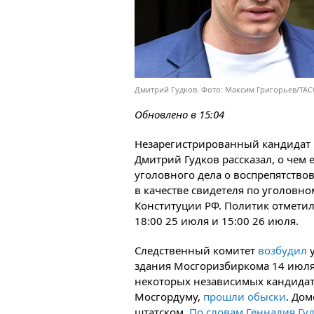
Дмитрий Гудков. Фото: Максим Григорьев/ТАС
Обновлено в 15:04
Незарегистрированный кандидат 
Дмитрий Гудков рассказал, о чем
уголовного дела о воспрепятство
в качестве свидетеля по уголовно
Конституции РФ. Политик отметил
18:00 25 июля и 15:00 26 июля.
Следственный комитет
возбудил
у
здания Мосгоризбиркома 14 июля. 
некоторых независимых кандидато
Мосгордуму,
прошли обыски
. До
штатском.
По словам Геннадия Гу