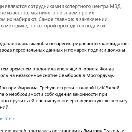
авиакомпании США обязали
ди являются сотрудниками экспертного центра МВД,
проверить самолеты Boeing на
 не известно, мы ничего не знаем про их
наличие трещин
м их набирают. Самое главное: в заключении
вчера, 17:35
В Казани
 о методике, по которой проходятся подписи.
пятилетний ребенок погиб при
падении из окна десятого
этажа
удовлетворил жалобы незарегистрированных кандидатов.
к ввода персональных данных и помарок подписи должны
вчера, 17:17
Bloomberg:
киберкомандование США
расследует серию самоубийств
своих служащих
 тем временем отклонила апелляцию юриста Фонда
вчера, 17:00
Сняты
ль на незаконное снятие с выборов в Мосгордуму.
ограничения на полеты в
аэропорту Геленджика
Мосгоризбиркома. Требую встречи с главой ЦИК Эллой
а о необходимости соблюдения законности при
вчера, 16:50
В Братиславе
загорелся крупнейший НПЗ
ично вручить ей настоящую почерковедческую экспертизу.
Slovnaft
ний.
вчера, 16:45
«Яблоко» подаст
я 2019 г.
иск к депутату Госдумы
Алексею Журавлеву
рению жалоб отказалась восстановить Дмитрия Гудкова и