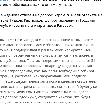
огня США и Ирана
тов, чтобы показать, что они могут все».
вчера, 22:15
Три человека
получили ножевые ранения
а Жданова отвезли на допрос. Утром 26 июля отвечать на
при нападении в Чехии
трий Гудков. Как прошел допрос, экс-депутат Госдумы
вчера, 22:00
Путин поручил
опубликовано на его странице в Facebook.
выделить средства на новые
РЛС для Белгородской области
ом комитете. Сегодня меня спрашивали о том, каким
вчера, 21:56
The Atlantic: Маск
как финансировалась моя избирательная кампания, на
отказал Украине в
использовании Starlink для
то меня поддерживал в рамках моей избирательной
атак вглубь РФ
в по поводу разных акций, митингов и так далее, в
было у Жданова. По этим вопросам я воспользовался 51-
вчера, 21:35
После пожара на
складе в Брянске возбудили
ем остальном я рассказал товарищу следователю, как
уголовное дело
ема несправедливо, как нам всем необходимо собирать
страции, рассказал, как забраковали мои подписи
вчера, 21:26
Лидеры сборной
 я еще с двумя повестками пока в качестве свидетеля,
РФ по гимнастике получили
официальный отказ в визах от
0 еще одна встреча со следователем, который будет уже
Хорватии
изъятые у меня компьютеры, телефоны и так далее.
ет допрос, здесь уже, следователь сказал, что будет
вчера, 21:15
Пентагон
опубликовал 16 новых видео с
е действия, мой статус — статус свидетеля».
НЛО