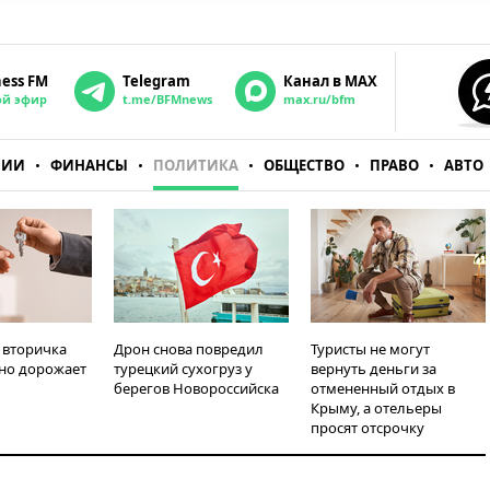
ness FM
Telegram
Канал в MAX
ой эфир
t.me/BFMnews
max.ru/bfm
НИИ
ФИНАНСЫ
ПОЛИТИКА
ОБЩЕСТВО
ПРАВО
АВТО
 вторичка
Дрон снова повредил
Туристы не могут
но дорожает
турецкий сухогруз у
вернуть деньги за
берегов Новороссийска
отмененный отдых в
Крыму, а отельеры
просят отсрочку