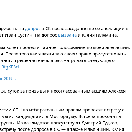
вчера, 20:15
Сенат США
одобрил ужесточение санкций
против России и Ирана
вчера, 20:00
СК возбудил дело
прибыть на
допрос
в СК после заседания по ее апелляции в
против журналистки Катерины
т Иван Сустин. На допрос
вызвана
и Юлия Галямина.
Гордеевой о фейках о ВС
России
а хочет провести тайное голосование по моей апелляции.
вчера, 19:45
ISU предоставил
я. После того как я заявила о своем праве присутствовать
нейтральный статус
принятия решения начала рассматривать следующего
фигуристкам Валиевой и
Трусовой
pH3tgKE3cL
вчера, 19:35
Зеленский
я 2019 г.
впервые совершил
официальный визит в Сербию
 30 суток за призывы к несогласованным акциям Алексея
вчера, 19:19
Россиянка
погибла во Французских
Альпах
ссии СПЧ по избирательным правам проводят встречу с
вчера, 19:00
Открытое горение
мыми кандидатами в Мосгордуму. Встреча проходит в
на складе в Брянске
руппы. Из кандидатов присутствуют Дмитрий Гудков,
ликвидировано
стречу после допроса в СК, — а также Илья Яшин, Юлия