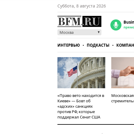
Суббота, 8 августа 2026
Busi
прям
Москва
ИНТЕРВЬЮ
ПОДКАСТЫ
КОМПА
СТИЛЬ
ТЕСТЫ
«Право вето находится в
Московская
Киеве» — Бовт об
стремитель
«адских» санкциях
против РФ, которые
поддержал Сенат США