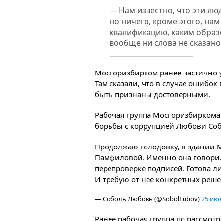
Нам известно, что эти лю
—
но ничего, кроме этого, нам
квалификацию, каким образо
вообще ни слова не сказано
Мосгоризбирком ранее частично 
Там сказали, что в случае ошибо
быть признаны достоверными.
Рабочая группа Мосгоризбиркома
борьбы с коррупцией Любови Собо
Продолжаю голодовку, в здании 
Памфиловой. Именно она говорил
перепроверке подписей. Готова л
И требую от нее конкретных реше
— Соболь Любовь (@SobolLubov)
25 июл
Ранее рабочая группа по рассмот