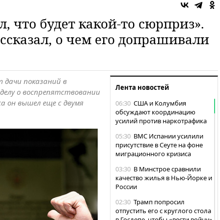
л, что будет какой-то сюрприз».
ссказал, о чем его допрашивали
т дачи показаний в
Лента новостей
 делу о воспрепятствовании
а он вышел еще с двумя
06:30
США и Колумбия
обсуждают координацию
усилий против наркотрафика
05:30
ВМС Испании усилили
присутствие в Сеуте на фоне
миграционного кризиса
03:30
В Минстрое сравнили
качество жилья в Нью-Йорке и
России
02:30
Трамп попросил
отпустить его с круглого стола
в Госдепе, чтобы «вести войну»