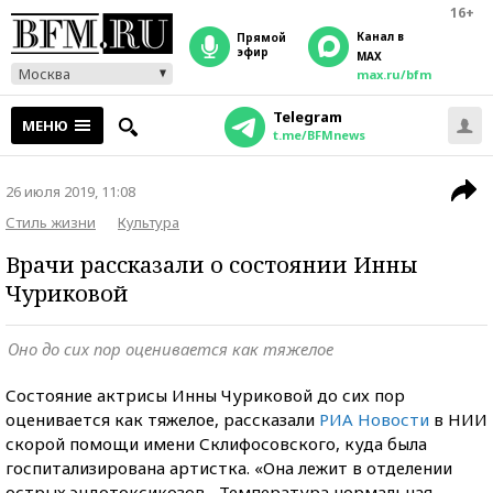
16+
Канал в
прямой
эфир
MAX
Москва
max.ru/bfm
Telegram
МЕНЮ
t.me/BFMnews
26 июля 2019, 11:08
Стиль жизни
Культура
Врачи рассказали о состоянии Инны
Чуриковой
Оно до сих пор оценивается как тяжелое
Состояние актрисы Инны Чуриковой до сих пор
оценивается как тяжелое, рассказали
РИА Новости
в НИИ
скорой помощи имени Склифосовского, куда была
госпитализирована артистка. «Она лежит в отделении
острых эндотоксикозов... Температура нормальная,