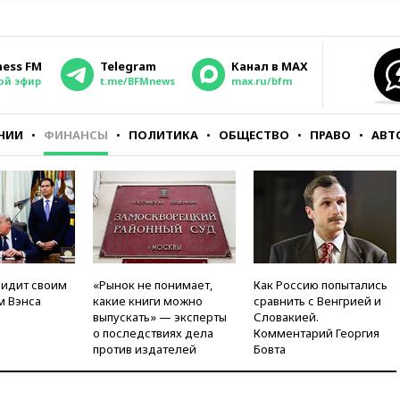
ness FM
Telegram
Канал в MAX
ой эфир
t.me/BFMnews
max.ru/bfm
НИИ
ФИНАНСЫ
ПОЛИТИКА
ОБЩЕСТВО
ПРАВО
АВТ
видит своим
«Рынок не понимает,
Как Россию попытались
м Вэнса
какие книги можно
сравнить с Венгрией и
выпускать» — эксперты
Словакией.
о последствиях дела
Комментарий Георгия
против издателей
Бовта