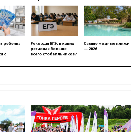
нежелательной организацией
вчера, 23:15
В Смоленске
ребенок и женщина погибли
при падении деревьев во
время урагана
вчера, 22:55
В Москве в
пятницу ожидаются ливни
ть ребенка
Рекорды ЕГЭ: в каких
Самые модные пляжи
регионах больше
— 2026
вчера, 22:35
Винисиус
я с
всего стобалльников?
продлил контракт с «Реалом»
до 2032 года
вчера, 22:28
Отказаться от
российского гражданства
станет значительно дороже
вчера, 22:20
Путин назвал 76-ю
гвардейскую десантно-
штурмовую дивизию
легендарной
вчера, 22:15
Путин заслушал
доклад о ситуации на
добропольском направлении