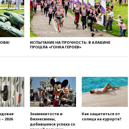
вчера, 21:58
Генпрокуратура
признала нежелательным в
РФ американский Human
Rights Foundation
вчера, 21:35
«Аэрофлот»
отменяет часть рейсов в Сочи
и Геленджик
ЛОВА!
ИСПЫТАНИЕ НА ПРОЧНОСТЬ: В АЛАБИНЕ
вчера, 21:25
Руслан Терновой
ПРОШЛА «ГОНКА ГЕРОЕВ»
выиграл золото чемпионата
Европы в прыжках с 10-
метровой вышки
вчера, 21:10
РФ не получала
обращений о прекращении
концессии строительства ж/д
в Армении
вчера, 21:00
В России вновь
обсуждают эксперимент по
онлайн-продаже алкоголя
ндовая
Знаменитости и
Как защититься от
вчера, 20:45
Матвиенко:
 – 2026
бизнесмены,
солнца на курорте?
россиянам могут
добившиеся успеха со
рекомендовать не посещать