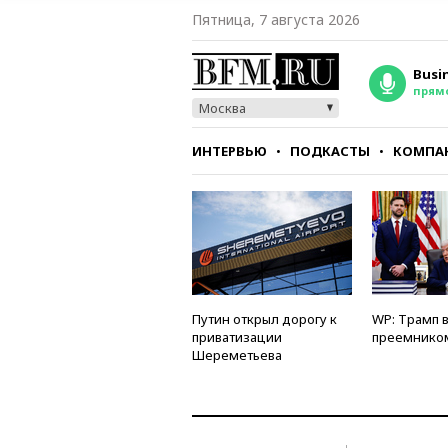
Пятница, 7 августа 2026
Busi
прям
Москва
ИНТЕРВЬЮ
ПОДКАСТЫ
КОМПА
СТИЛЬ
ТЕСТЫ
Путин открыл дорогу к
WP: Трамп 
приватизации
преемнико
Шереметьева