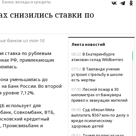
Банки, вклады и кредиты
ах снизились ставки по
ые банков из топ-10
Лента новостей
я ставка по рублевым
08:22
В Екатеринбурге
нках РФ, привлекающих
атакован склад Wildberries
изилась.
07:52
В Таиланде ученик
устроил стрельбу в школе:
а она уменьшилась до
есть жертвы
 на Банк России. Во второй
07:00
Лесной пожар в 30
а уровне 7,12%.
километрах от Ванкувера
привел к эвакуации жителей
ЦБ использует для
06:00
Суд обязал Meta
банк, Совкомбанк, ВТБ,
выплатить $567 млн по делу о
осковский кредитный
вреде психическому
», Промсвязьбанк и
здоровью детей
05:51
Трамп подписал указ