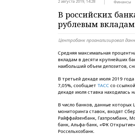
2 августа 2019, 14:28
Финансы
В российских банк
рублевым вкладам
Центробанк проанализировал данн
Средняя максимальная процентна
вкладам в десяти крупнейших ба
наибольший объем депозитов, сн
В третьей декаде июля 2019 год
7,05%, сообщает
ТАСС
со ссылкой
декаде июля ставка находилась н
В число банков, данные которых 
мониторинга ставок, входят Сбер
Райффайзенбанк, Газпромбанк, М
банк, Альфа-банк, «ФК Открытие
Россельхозбанк.