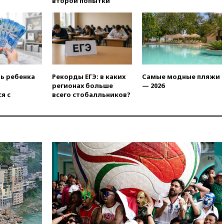
второй попытки
Армению
вчера, 20:35
ПВО за день
сбила еще 281 украинский
беспилотник над Россией
вчера, 20:27
Ямпольская
призвала оптимизировать
олимпиады для поступления в
ть ребенка
Рекорды ЕГЭ: в каких
Самые модные пляжи
вузы
регионах больше
— 2026
вчера, 20:15
Минтранс
я с
всего стобалльников?
предложил оплачивать
защиту дорог от БПЛА из
средств на ремонт
вчера, 20:00
Зеленский 8
августа посетит Сербию с
официальным визитом
вчера, 19:58
В Госдуму будет
внесен законопроект об
отмене ЕГЭ
вчера, 19:50
Аэропорты Сочи и
Ярославля приостановили
работу