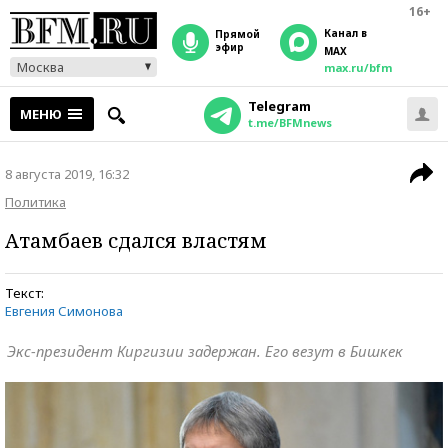
16+
Канал в
прямой
эфир
MAX
Москва
max.ru/bfm
Telegram
МЕНЮ
t.me/BFMnews
8 августа 2019, 16:32
Политика
Атамбаев сдался властям
Текст:
Евгения Симонова
Экс-президент Киргизии задержан. Его везут в Бишкек