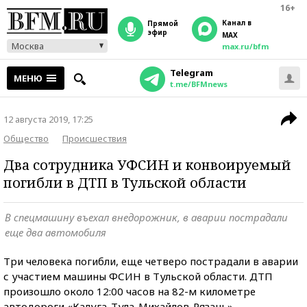
16+
Канал в
прямой
эфир
MAX
Москва
max.ru/bfm
Telegram
МЕНЮ
t.me/BFMnews
12 августа 2019, 17:25
Общество
Происшествия
Два сотрудника УФСИН и конвоируемый
погибли в ДТП в Тульской области
В спецмашину въехал внедорожник, в аварии пострадали
еще два автомобиля
Три человека погибли, еще четверо пострадали в аварии
с участием машины ФСИН в Тульской области. ДТП
произошло около 12:00 часов на 82-м километре
автодороги «Калуга-Тула-Михайлов-Рязань».