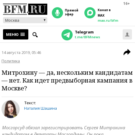
16+
Канал в
прямой
эфир
MAX
Москва
max.ru/bfm
Telegram
МЕНЮ
t.me/BFMnews
14 августа 2019, 05:46
Политика
Митрохину — да, нескольким кандидатам
— нет. Как идет предвыборная кампания в
Москве?
Текст:
Наталия Шашина
Мосгорсуд обязал зарегистрировать Сергея Митрохина
кандидатом в депутаты Мосгордумы. Он пока