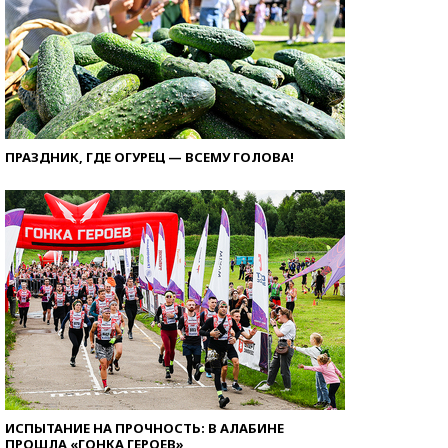
ПРАЗДНИК, ГДЕ ОГУРЕЦ — ВСЕМУ ГОЛОВА!
ИСПЫТАНИЕ НА ПРОЧНОСТЬ: В АЛАБИНЕ
ПРОШЛА «ГОНКА ГЕРОЕВ»