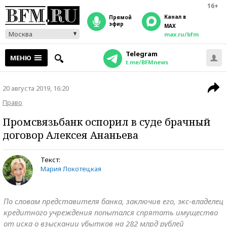
16+
Канал в
прямой
эфир
MAX
Москва
max.ru/bfm
Telegram
МЕНЮ
t.me/BFMnews
20 августа 2019, 16:20
Право
Промсвязьбанк оспорил в суде брачный
договор Алексея Ананьева
Текст:
Мария Локотецкая
По словам представителя банка, заключив его, экс-владелец
кредитного учреждения попытался спрятать имущество
от иска о взыскании убытков на 282 млрд рублей