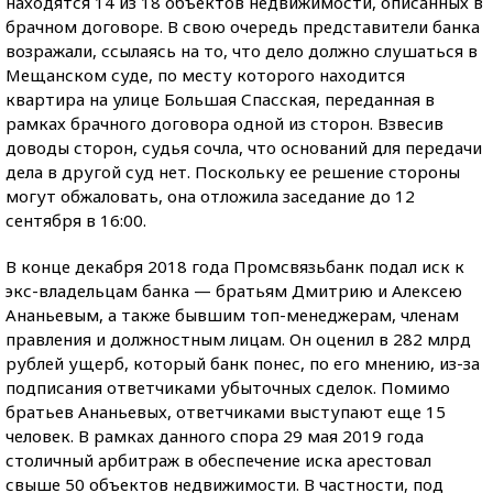
находятся 14 из 18 объектов недвижимости, описанных в
брачном договоре. В свою очередь представители банка
возражали, ссылаясь на то, что дело должно слушаться в
Мещанском суде, по месту которого находится
квартира на улице Большая Спасская, переданная в
рамках брачного договора одной из сторон. Взвесив
доводы сторон, судья сочла, что оснований для передачи
дела в другой суд нет. Поскольку ее решение стороны
могут обжаловать, она отложила заседание до 12
сентября в 16:00.
В конце декабря 2018 года Промсвязьбанк подал иск к
экс-владельцам банка — братьям Дмитрию и Алексею
Ананьевым, а также бывшим топ-менеджерам, членам
правления и должностным лицам. Он оценил в 282 млрд
рублей ущерб, который банк понес, по его мнению, из-за
подписания ответчиками убыточных сделок. Помимо
братьев Ананьевых, ответчиками выступают еще 15
человек. В рамках данного спора 29 мая 2019 года
столичный арбитраж в обеспечение иска арестовал
свыше 50 объектов недвижимости. В частности, под