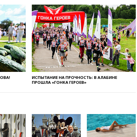
раздавать питьевую воду
бесплатно
10:41
Бывшая глава брокера
Mind Money Юлия Хандошко
признала свою вину
10:41
Пашинян: Армения
понимает невозможность
одновременного членства в
ЕС и ЕАЭС
10:21
ФСБ задержала более
20 сотрудников пунктов
ЛОВА!
ИСПЫТАНИЕ НА ПРОЧНОСТЬ: В АЛАБИНЕ
обмена криптовалюты в
ПРОШЛА «ГОНКА ГЕРОЕВ»
«Москве-Сити»
10:13
Минтранс предлагает
тратить средства дорожных
фондов на защиту трасс от
БПЛА
09:56
Хакеры нашли
документы об ударах ВСУ по
нефтяным терминалам в
России