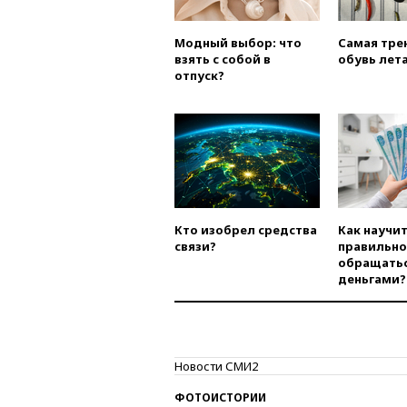
Модный выбор: что
Самая тре
взять с собой в
обувь лета
отпуск?
Кто изобрел средства
Как научи
связи?
правильно
обращатьс
деньгами?
Новости СМИ2
ФОТОИСТОРИИ