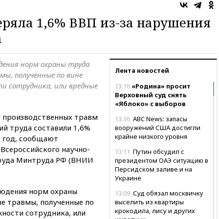
ряла 1,6% ВВП из-за нарушения
а
дения норм охраны труда
Лента новостей
ы, полученные по вине
и сотрудника, или вредные
13:16
«Родина» просит
Верховный суд снять
«Яблоко» с выборов
е производственных травм
13:36
ABC News: запасы
ий труда составили 1,6%
вооружений США достигли
крайне низкого уровня
8 год, сообщают
 Всероссийского научно-
13:11
Путин обсудил с
труда Минтруда РФ (ВНИИ
президентом ОАЭ ситуацию в
Персидском заливе и на
Украине
юдения норм охраны
13:09
Суд обязал москвичку
е травмы, полученные по
выселить из квартиры
крокодила, лису и других
жности сотрудника, или