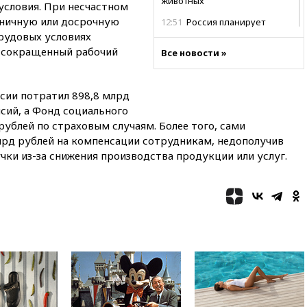
животных
условия. При несчастном
ьничную или досрочную
12:51
Россия планирует
запустить групповые
трудовых условиях
безвизовые турпоездки для
и сокращенный рабочий
Все новости »
Вьетнама
12:36
Экспорт растворимого
кофе из России достиг
сии потратил 898,8 млрд
рекордных показателей
сий, а Фонд социального
рублей по страховым случаям. Более того, сами
12:30
Российские войска
взяли под контроль село
лрд рублей на компенсации сотрудникам, недополучив
Анискино в Харьковской
чки из-за снижения производства продукции или услуг.
области
12:15
Минцифры РФ не
планирует вводить
ограничения на доступ детей
в соцсети
11:58
Резаи: Иран не допустит
открытия второго маршрута в
Ормузском проливе
11:48
Жители Москвы и
Подмосковья сообщили о