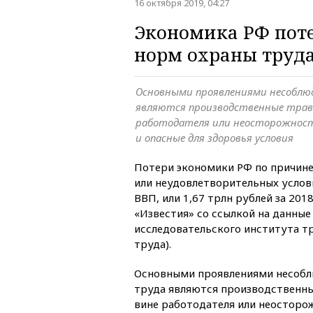
16 октября 2019, 04:27
Экономика РФ поте
норм охраны труд
Основными проявлениями несоблю
являются производственные травм
работодателя или неосторожност
и опасные для здоровья условия
Потери экономики РФ по причин
или неудовлетворительных услов
ВВП, или 1,67 трлн рублей за 201
«Известия» со ссылкой на данные
исследовательского института 
труда).
Основными проявлениями несобл
труда являются производственны
вине работодателя или неосторо