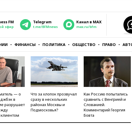
ness FM
Telegram
Канал в MAX
ой эфир
t.me/BFMnews
max.ru/bfm
НИИ
ФИНАНСЫ
ПОЛИТИКА
ОБЩЕСТВО
ПРАВО
АВТ
матель — о
Что за хлопок прозвучал
Как Россию попытались
рджбэк в
сразу в нескольких
сравнить с Венгрией и
ие разрушает
районах Москвы и
Словакией.
ежду
Подмосковья?
Комментарий Георгия
 клиентом
Бовта