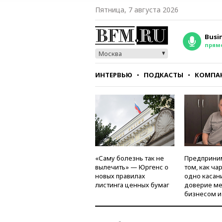
Пятница, 7 августа 2026
Busi
прям
Москва
ИНТЕРВЬЮ
ПОДКАСТЫ
КОМПА
СТИЛЬ
ТЕСТЫ
«Саму болезнь так не
Предприни
вылечить» — Юргенс о
том, как ча
новых правилах
одно касан
листинга ценных бумаг
доверие м
бизнесом и