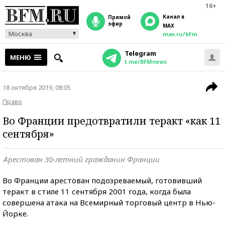
16+
Канал в
прямой
эфир
MAX
Москва
max.ru/bfm
Telegram
МЕНЮ
t.me/BFMnews
18 октября 2019, 08:05
Право
Во Франции предотвратили теракт «как 11
сентября»
Арестован 30-летний гражданин Франции
Во Франции арестован подозреваемый, готовивший
теракт в стиле 11 сентября 2001 года, когда была
совершена атака на Всемирный торговый центр в Нью-
Йорке.