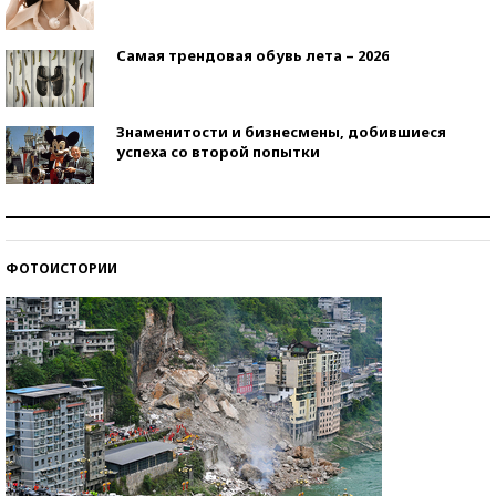
Самая трендовая обувь лета – 2026
Знаменитости и бизнесмены, добившиеся
успеха со второй попытки
Как защититься от солнца на курорте?
ФОТОИСТОРИИ
Кто изобрел средства связи?