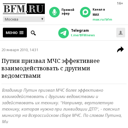
16+
Канал в
прямой
эфир
MAX
Москва
max.ru/bfm
Telegram
МЕНЮ
t.me/BFMnews
20 января 2010, 14:31
Путин призвал МЧС эффективнее
взаимодействовать с другими
ведомствами
Владимир Путин призвал МЧС более эффективно
взаимодействовать с другими ведомствами и
задействовать их технику. "Например, вертолетную
технику, которая нужна при ликвидации ДТП", - пояснил
министр на Всероссийском сборе МЧС. По словам Путина,
Ми