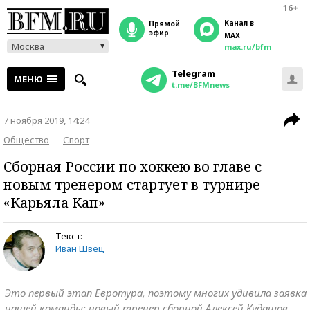
16+
Канал в
прямой
эфир
MAX
Москва
max.ru/bfm
Telegram
МЕНЮ
t.me/BFMnews
7 ноября 2019, 14:24
Общество
Спорт
Сборная России по хоккею во главе с
новым тренером стартует в турнире
«Карьяла Кап»
Текст:
Иван Швец
Это первый этап Евротура, поэтому многих удивила заявка
нашей команды: новый тренер сборной Алексей Кудашов