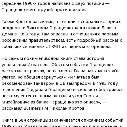
середине 1990-х годов написана с двух позиций —
Геращенко и его друзей-противников».
Также Кротов рассказал, что в книге собраны истории о
поддержке Виктором Геращенко защитников Белого
Дома в 1993 году. Там описаны и отношения с первым
российским правительством, есть подробный рассказ о
событиях связанных с ГКЧП и с черным вторником.
Но самым ярким эпизодом книги стала история
увольнения Игнатьева. Об этом событии Геращенко
рассказал в красках, но не много. Глава называется «Он
улетел, но обещал вернуться». «Игнатьев был
рекомендован Гайдаром в ЦБ зампредом. В 1993 году
отношения Гайдара и Геращенко несколько обострились,
поэтому естественным оказался уход Сергея
Михайловича из банка. Геращенко это описал», —
рассказал Business FM Николай Кротов.
Книга в 584 страницы заканчивается описанием событий
1999 года. У издательства есть планы на продолжение, в