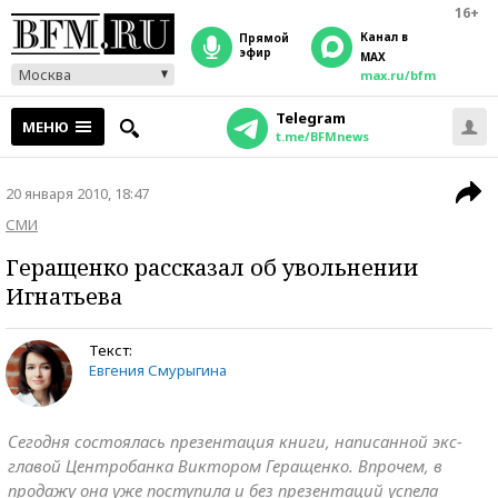
16+
Канал в
прямой
эфир
MAX
Москва
max.ru/bfm
Telegram
МЕНЮ
t.me/BFMnews
20 января 2010, 18:47
СМИ
Геращенко рассказал об увольнении
Игнатьева
Текст:
Евгения Смурыгина
Сегодня состоялась презентация книги, написанной экс-
главой Центробанка Виктором Геращенко. Впрочем, в
продажу она уже поступила и без презентаций успела