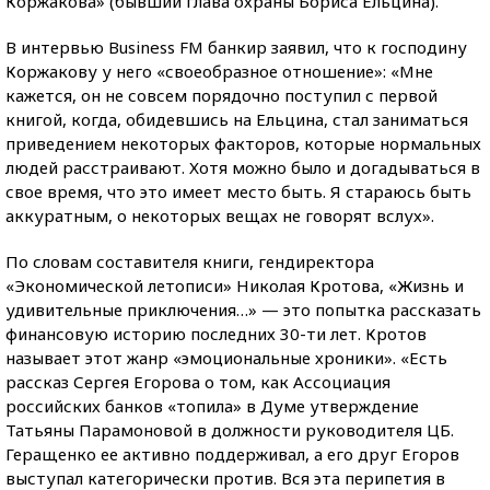
Коржакова» (бывший глава охраны Бориса Ельцина).
В интервью Business FM банкир заявил, что к господину
Коржакову у него «своеобразное отношение»: «Мне
кажется, он не совсем порядочно поступил с первой
книгой, когда, обидевшись на Ельцина, стал заниматься
приведением некоторых факторов, которые нормальных
людей расстраивают. Хотя можно было и догадываться в
свое время, что это имеет место быть. Я стараюсь быть
аккуратным, о некоторых вещах не говорят вслух».
По словам составителя книги, гендиректора
«Экономической летописи» Николая Кротова, «Жизнь и
удивительные приключения…» — это попытка рассказать
финансовую историю последних 30-ти лет. Кротов
называет этот жанр «эмоциональные хроники». «Есть
рассказ Сергея Егорова о том, как Ассоциация
российских банков «топила» в Думе утверждение
Татьяны Парамоновой в должности руководителя ЦБ.
Геращенко ее активно поддерживал, а его друг Егоров
выступал категорически против. Вся эта перипетия в