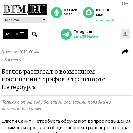
16+
Канал в
прямой
эфир
MAX
Москва
max.ru/bfm
Telegram
МЕНЮ
t.me/BFMnews
8 ноября 2019, 00:44
Общество
Беглов рассказал о возможном
повышении тарифов в транспорте
Петербурга
Только в этом году дотации составили порядка 40
миллиардов рублей
Власти Санкт-Петербурга обсуждают вопрос повышения
стоимости проезда в общественном транспорте города