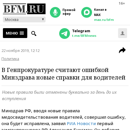
16+
Канал в
прямой
эфир
MAX
Москва
max.ru/bfm
Telegram
МЕНЮ
t.me/BFMnews
22 ноября 2019, 12:12
Политика
В Генпрокуратуре считают ошибкой
Минздрава новые справки для водителей
Новые правила были отменены буквально за день до их
вступления
Минздрав РФ, вводя новые правила
медосвидетельствования водителей, совершил ошибку,
она будет исправлена, заявил
РИА Новости
первый
замгенпрокурора РФ Александр Буксман. Он добавил,