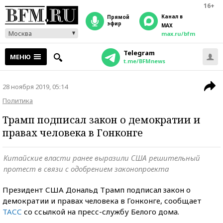
16+
Канал в
прямой
эфир
MAX
Москва
max.ru/bfm
Telegram
МЕНЮ
t.me/BFMnews
28 ноября 2019, 05:14
Политика
Трамп подписал закон о демократии и
правах человека в Гонконге
Китайские власти ранее выразили США решительный
протест в связи с одобрением законопроекта
Президент США Дональд Трамп подписал закон о
демократии и правах человека в Гонконге, сообщает
ТАСС
со ссылкой на пресс-службу Белого дома.