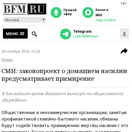
16+
Канал в
прямой
эфир
MAX
Москва
max.ru/bfm
Telegram
МЕНЮ
t.me/BFMnews
29 ноября 2019, 13:23
Право
СМИ: законопроект о домашнем насилии
предусматривает примирение
В ближайшее время документ вынесут на общественное
обсуждение
Общественные и некоммерческие организации, занятые
профилактикой семейно-бытового насилия, обязаны
будут содействовать примирению жертвы насилия с его
виновником. Также они должны выяснять и устранять