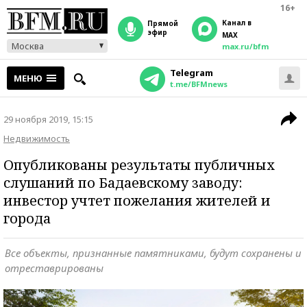
16+
Канал в
прямой
эфир
MAX
Москва
max.ru/bfm
Telegram
МЕНЮ
t.me/BFMnews
29 ноября 2019, 15:15
Недвижимость
Опубликованы результаты публичных
слушаний по Бадаевскому заводу:
инвестор учтет пожелания жителей и
города
Все объекты, признанные памятниками, будут сохранены и
отреставрированы