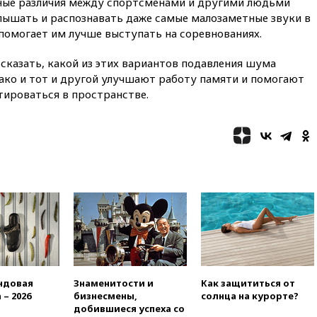
бные различия между спортсменами и другими людьми
12:51
Россия планирует
слышать и распознавать даже самые малозаметные звуки в
запустить групповые
помогает им лучше выступать на соревнованиях.
безвизовые турпоездки для
Вьетнама
 сказать, какой из этих вариантов подавления шума
12:36
Экспорт растворимого
нако и тот и другой улучшают работу памяти и помогают
кофе из России достиг
тироваться в пространстве.
рекордных показателей
12:30
Российские войска
взяли под контроль село
Анискино в Харьковской
области
12:15
Минцифры РФ не
планирует вводить
ограничения на доступ детей
в соцсети
11:58
Резаи: Иран не допустит
открытия второго маршрута в
Ормузском проливе
ндовая
Знаменитости и
Как защититься от
11:48
Жители Москвы и
 – 2026
бизнесмены,
солнца на курорте?
Подмосковья сообщили о
добившиеся успеха со
громких взрывах