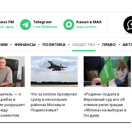
ness FM
Telegram
Канал в MAX
ой эфир
t.me/BFMnews
max.ru/bfm
НИИ
ФИНАНСЫ
ПОЛИТИКА
ОБЩЕСТВО
ПРАВО
АВТ
матель — о
Что за хлопок прозвучал
«Родина» подала в
рджбэк в
сразу в нескольких
Верховный суд иск об
ие разрушает
районах Москвы и
отмене регистрации
ежду
Подмосковья?
«Яблока» на выборах в
 клиентом
Госдуму