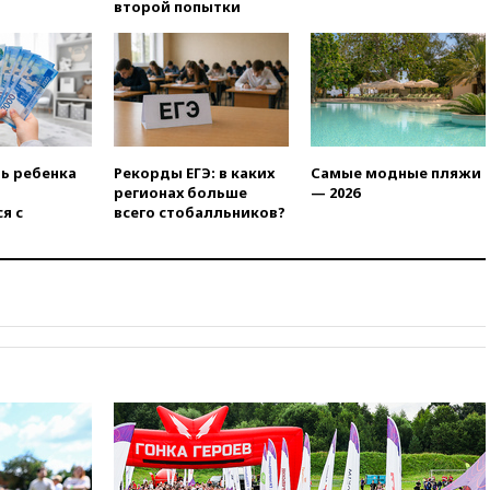
второй попытки
11:41
ТПП предлагает
изменить процедуру
банкротства для
пострадавших от атак БПЛА
продавцов
11:38
Шадаев исключил
запуск мессенджера на
ть ребенка
Рекорды ЕГЭ: в каких
Самые модные пляжи
«Госуслугах»
регионах больше
— 2026
11:22
При стрельбе в школе в
я с
всего стобалльников?
Таиланде погибли пять
человек
11:19
Россия рассчитывает
заключить безвизовые
соглашения с Индонезией и
Малайзией
11:04
«Ведомости»: на партию
«Яблоко» ополчились
конкуренты
10:59
Торговые центры и кафе
в России могут обязать
раздавать питьевую воду