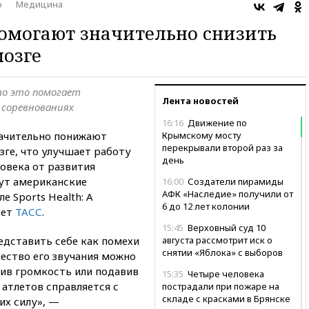
о
Медицина
омогают значительно снизить
мозге
то это помогает
Лента новостей
 соревнованиях
16:16
Движение по
начительно понижают
Крымскому мосту
перекрывали второй раз за
зге, что улучшает работу
день
овека от развития
ут американские
16:00
Создатели пирамиды
АФК «Наследие» получили от
 Sports Health: A
6 до 12 лет колонии
ает
ТАСС
.
15:45
Верховный суд 10
дставить себе как помехи
августа рассмотрит иск о
снятии «Яблока» с выборов
ество его звучания можно
ив громкость или подавив
15:35
Четыре человека
 атлетов справляется с
пострадали при пожаре на
складе с красками в Брянске
их силу», —