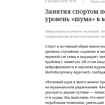
9 декабря 2019, 23:30
Обществ
Занятия спортом п
уровень «шума» в 
Американские ученые считают, ч
спортсменам лучше выступать на
Спорт и активный образ жизни з
уровень случайных «шумов» в мо
нервной системы и защищает чел
проблем с памятью. Об этом пиш
нейрофизиологи в научном журнале
Multidisciplinary Approach, сообщ
«Фоновый шум в мозге можно пре
на музыкальном радиоканале. Кач
улучшить двумя путями — повыс
эти шумы. Мы выяснили, что мозг
подобными помехами, уменьшая 