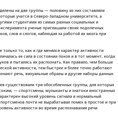
13:57
Wildberries запустит
программу по открытию
делены на две группы — половину из них составляли
партнерских хабов
оторые учатся в Северо-Западном университете, а
13:53
Сенаторы Аргентины
угими студентами из самых разных социальных и
одобрили скандальный
 эксперимента ученые приглашали своих подопечных
законопроект о частной
ов, слов и слогов, наблюдая за работой их мозга при
собственности
13:36
ABC News: запасы
вооружений США достигли
 только то, как и где менялся характер активности
крайне низкого уровня
зличалась ее сила в состоянии покоя и в тот момент, когда
13:16
«Родина» просит
ов и пытались их распознать. Как правило, чем больше
Верховный суд снять «Яблоко»
еской активности, тем быстрее и более точно работают
с выборов
знают речь, визуальные образы и другие наборы данных.
13:11
Путин обсудил с
президентом ОАЭ ситуацию в
цев существовали три обособленных группы, для которых
Персидском заливе и на
ысоким, — спортсмены, музыканты и знатоки иностранных
Украине
характерен высокий уровень сигнала и нормальный
13:09
Суд обязал москвичку
спортсменов почти не вырабатывал помех в простое и при
выселить из квартиры
овень активности во время распознавания речи.
крокодила, лису и других
животных