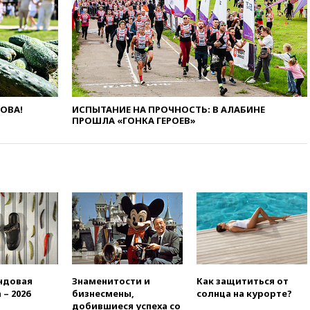
бесплатно
10:41
Бывшая глава брокера
Mind Money Юлия Хандошко
признала свою вину
10:41
Пашинян: Армения
понимает невозможность
одновременного членства в
ЛОВА!
ИСПЫТАНИЕ НА ПРОЧНОСТЬ: В АЛАБИНЕ
ЕС и ЕАЭС
ПРОШЛА «ГОНКА ГЕРОЕВ»
10:21
ФСБ задержала более
20 сотрудников пунктов
обмена криптовалюты в
«Москве-Сити»
10:13
Минтранс предлагает
тратить средства дорожных
фондов на защиту трасс от
БПЛА
09:56
Хакеры нашли
документы об ударах ВСУ по
нефтяным терминалам в
ндовая
Знаменитости и
Как защититься от
России
 – 2026
бизнесмены,
солнца на курорте?
добившиеся успеха со