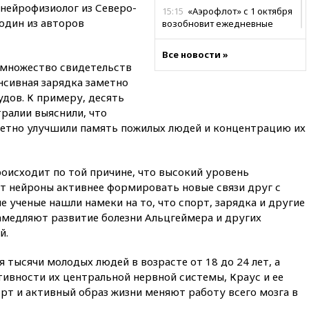
нейрофизиолог из Северо-
15:15
«Аэрофлот» с 1 октября
один из авторов
возобновит ежедневные
рейсы в Абу-Даби
Все новости »
14:52
Турция, Саудовская
 множество свидетельств
Аравия и Пакистан
енсивная зарядка заметно
объединились в военный
альянс
удов. К примеру, десять
тралии выяснили, что
14:39
Экс-издатель Popcorn
метно улучшили память пожилых людей и концентрацию их
Books получил условный срок
по делу о пропаганде ЛГБТ
14:34
Минпромторг не
роисходит по той причине, что высокий уровень
намерен сокращать перечень
ет нейроны активнее формировать новые связи друг с
товаров для параллельного
импорта
е ученые нашли намеки на то, что спорт, зарядка и другие
амедляют развитие болезни Альцгеймера и других
14:14
Роспотребнадзор
й.
одобрил открытие сезона на
105 пляжах в Анапе
 тысячи молодых людей в возрасте от 18 до 24 лет, а
14:09
Глава Тувы включил
ивности их центральной нервной системы, Краус и ее
сенатора Нарусову в список
орт и активный образ жизни меняют работу всего мозга в
кандидатов в Совфед