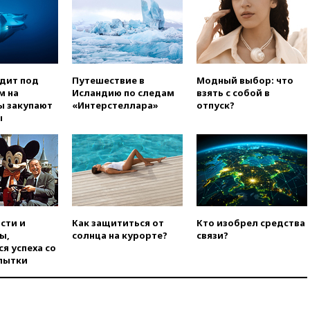
Гордеевой о фейках о ВС
России
вчера, 19:45
ISU предоставил
нейтральный статус
фигуристкам Валиевой и
Трусовой
одит под
Путешествие в
Модный выбор: что
м на
Исландию по следам
взять с собой в
вчера, 19:35
Зеленский
ы закупают
«Интерстеллара»
отпуск?
впервые совершил
ы
официальный визит в Сербию
вчера, 19:19
Россиянка
погибла во Французских
Альпах
вчера, 19:00
Открытое
горение на складе в Брянске
ликвидировано
сти и
Как защититься от
Кто изобрел средства
ы,
солнца на курорте?
связи?
вчера, 18:55
Минобороны
я успеха со
отчиталось об ударах по двум
пытки
украинским сухогрузам в
Черном море
вчера, 18:47
Школьники из РФ
стали абсолютными