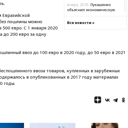
рь.
вчера, 23:35
Лукашенко
объяснил экономическую
 Евразийской
выгоду безвизового режима с
ЕС
 без пошлины можно
Все новости »
 500 евро. С 1 января 2020
вчера, 22:59
На башню
а до 200 евро за одну
ресторана «Армения» в
Москве вернут утраченную
скульптуру балерины
шлинный ввоз до 100 евро в 2020 году, до 50 евро в 2021
вчера, 22:45
Литовец
протаранил погранпункт при
попытке попасть в Россию
беспошлинного ввоза товаров, купленных в зарубежных
вчера, 22:28
Бессент
содержалось в опубликованных в 2017 году материалах
анонсировал скорое
соглашение о прекращении
0 годы.
огня США и Ирана
вчера, 22:15
Три человека
получили ножевые ранения
при нападении в Чехии
вчера, 22:00
Путин поручил
выделить средства на новые
РЛС для Белгородской