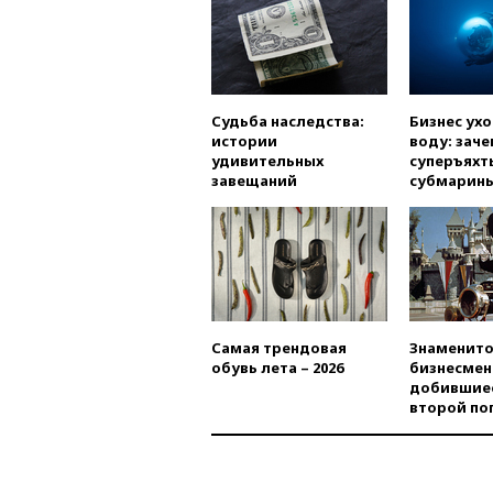
Судьба наследства:
Бизнес ух
истории
воду: заче
удивительных
суперъяхт
завещаний
субмарин
Самая трендовая
Знаменито
обувь лета – 2026
бизнесмен
добившиес
второй по