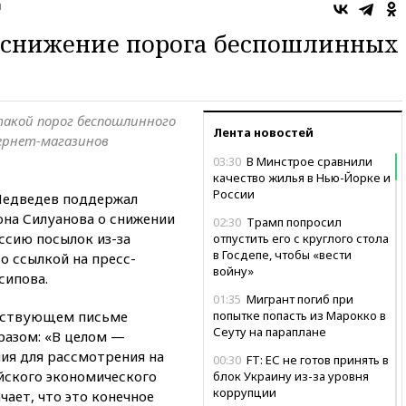
ы
 снижение порога беспошлинных
акой порог беспошлинного
Лента новостей
ернет-магазинов
03:30
В Минстрое сравнили
качество жилья в Нью-Йорке и
России
едведев поддержал
на Силуанова о снижении
02:30
Трамп попросил
ссию посылок из-за
отпустить его с круглого стола
в Госдепе, чтобы «вести
о ссылкой на пресс-
войну»
сипова.
01:35
Мигрант погиб при
тствующем письме
попытке попасть из Марокко в
Сеуту на параплане
разом: «В целом —
ия для рассмотрения на
00:30
FT: ЕС не готов принять в
йского экономического
блок Украину из-за уровня
коррупции
чает, что это конечное