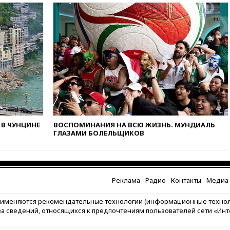
чемпионами на олимпиаде по
ИИ
вчера, 18:39
Два человека
погибли в результате удара
ВСУ по многоэтажке в Керчи
вчера, 18:25
Беспилотник
атаковал турецкий сухогруз у
побережья Новороссийска
вчера, 18:18
Товарооборот
Китая и России вырос в этом
году более чем на четверть
В ЧУНЦИНЕ
ВОСПОМИНАНИЯ НА ВСЮ ЖИЗНЬ. МУНДИАЛЬ
ГЛАЗАМИ БОЛЕЛЬЩИКОВ
вчера, 17:55
Мужчина получил
ранения при атаке дрона на
Белгородскую область
вчера, 17:48
Bloomberg:
Реклама
Радио
Контакты
Медиа-
авиакомпании США обязали
проверить самолеты Boeing на
наличие трещин
рименяются рекомендательные технологии (информационные техно
за сведений, относящихся к предпочтениям пользователей сети «Ин
вчера, 17:35
В Казани
пятилетний ребенок погиб при