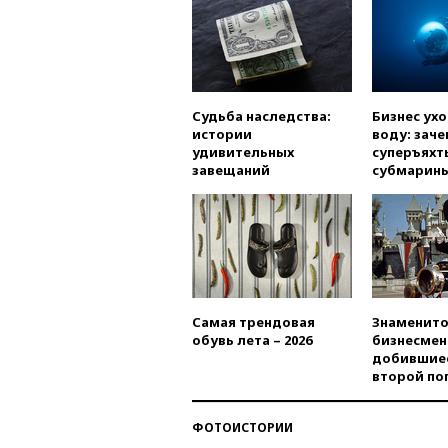
Судьба наследства:
Бизнес ух
истории
воду: заче
удивительных
суперъяхт
завещаний
субмарин
Самая трендовая
Знаменито
обувь лета – 2026
бизнесмен
добившиес
второй по
ФОТОИСТОРИИ