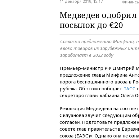
11 декабря 2019, 15:17
Финанс
Медведев одобрил
посылок до €20
Согласно предложению Минфина, т
ввоза товаров из зарубежных инт
заработает в 2022 году
Премьер-министр РФ Дмитрий М
предложение главы Минфина Анто
порога беспошлинного ввоза в Ро
рубежа. Об этом сообщает
ТАСС
с
секретаря главы кабмина Олега О
Резолюция Медведева на соотве
Силуанова звучит следующим об
согласен. Подготовьте предложен
совете глав правительств Еврази
союза (ЕАЭС)». Однако она не озна