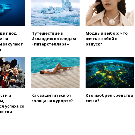
области
вчера, 21:56
The Atlantic: Маск
отказал Украине в
использовании Starlink для
атак вглубь РФ
одит под
Путешествие в
Модный выбор: что
вчера, 21:35
После пожара на
м на
Исландию по следам
взять с собой в
складе в Брянске возбудили
ы закупают
«Интерстеллара»
отпуск?
уголовное дело
ы
вчера, 21:26
Лидеры сборной
РФ по гимнастике получили
официальный отказ в визах от
Хорватии
вчера, 21:15
Пентагон
опубликовал 16 новых видео с
НЛО
сти и
Как защититься от
Кто изобрел средства
ы,
солнца на курорте?
связи?
вчера, 21:00
На границе
я успеха со
Украины с Польшей скопилось
пытки
свыше 6,5 тысячи грузовиков
вчера, 20:53
Швыдкой:
«Интервидение» точно