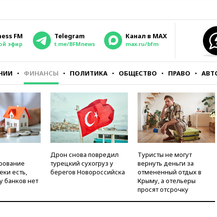
ness FM
Telegram
Канал в MAX
ой эфир
t.me/BFMnews
max.ru/bfm
НИИ
ФИНАНСЫ
ПОЛИТИКА
ОБЩЕСТВО
ПРАВО
АВТ
Дрон снова повредил
Туристы не могут
рование
турецкий сухогруз у
вернуть деньги за
еки есть,
берегов Новороссийска
отмененный отдых в
у банков нет
Крыму, а отельеры
просят отсрочку