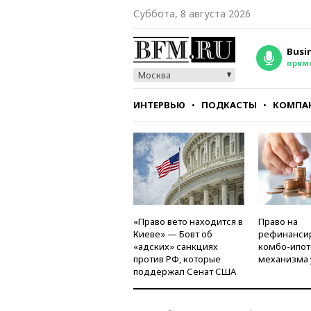
Суббота, 8 августа 2026
Busi
прям
Москва
ИНТЕРВЬЮ
ПОДКАСТЫ
КОМПА
СТИЛЬ
ТЕСТЫ
«Право вето находится в
Право на
Киеве» — Бовт об
рефинанси
«адских» санкциях
комбо-ипот
против РФ, которые
механизма 
поддержал Сенат США