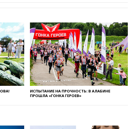
пройдет в 2026 году
вчера, 20:45
ПВО за день
сбила еще 75 украинских
беспилотников над Россией
вчера, 20:35
Велосипедист
погиб при атаке FPV-дрона в
Белгородской области
вчера, 20:30
Лидию Невзорову
заочно арестовали по делу о
финансировании
экстремизма
вчера, 20:20
Суд США
постановил остановить
строительство бального зала в
Белом доме
ЛОВА!
ИСПЫТАНИЕ НА ПРОЧНОСТЬ: В АЛАБИНЕ
ПРОШЛА «ГОНКА ГЕРОЕВ»
вчера, 20:15
Сенат США
одобрил ужесточение
санкций против России и
Ирана
вчера, 20:00
СК возбудил дело
против журналистки Катерины