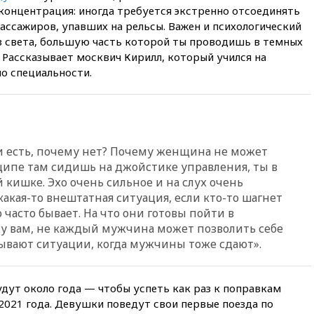
концентрация: иногда требуется экстренно отсоединять
к мораторию на удары по
торговым судам в Черном
пассажиров, упавших на рельсы. Важен и психологический
море
 света, большую часть которой ты проводишь в темных
. Рассказывает москвич Кирилл, который учился на
вчера, 21:43
Экс-
по специальности.
председатель Верховного
суда Венгрии согласился стать
президентом республики
вчера, 20:58
Финляндия
введет экзамен для
претендентов на получение
есть, почему нет? Почему женщина не может
гражданства
ипе там сидишь на джойстике управления, ты в
вчера, 20:12
Минобороны
 кишке. Эхо очень сильное и на слух очень
Болгарии: упавший в стране
 какая-то внештатная ситуация, если кто-то шагнет
беспилотник, скорее всего,
то часто бывает. На что они готовы пойти в
был украинским
у вам, не каждый мужчина может позволить себе
вчера, 19:29
ОАЭ обвинили
 Бывают ситуации, когда мужчины тоже сдают».
Иран в атаке на судно
нефтяной компании ADNOC в
Ормузе
ут около года — чтобы успеть как раз к поправкам
вчера, 18:56
«Газпром»: объем
2021 года. Девушки поведут свои первые поезда по
газа в европейских подземных