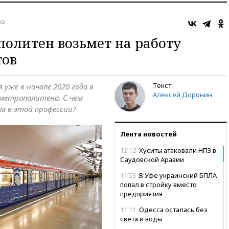
во
олитен возьмет на работу
ов
Текст:
уже в начале 2020 года в
Алексей Доронин
метрополитена. С чем
 в этой профессии?
Лента новостей
12:12
Хуситы атаковали НПЗ в
Саудовской Аравии
11:53
В Уфе украинский БПЛА
попал в стройку вместо
предприятия
11:11
Одесса осталась без
света и воды