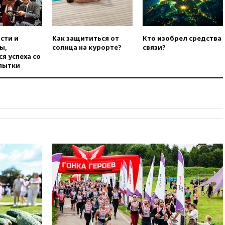
Месси
вчера, 14:43
Турция
ограничила судоходство в
Черном море
сти и
Как защититься от
Кто изобрел средства
ы,
солнца на курорте?
связи?
вчера, 14:20
Генпрокурором
я успеха со
США стал Тодд Бланш
пытки
вчера, 13:37
Пляжи
Геленджика закрыты из-за
опасности БПЛА
вчера, 13:03
Испания ввела
погранконтроль для
итальянских туристов
вчера, 12:27
Возгорание на
Ильском НПЗ, вызванное
атакой БПЛА, потушили
вчера, 11:47
Суд оставил под
арестом Rolls-Royce блогера
Лерчек
вчера, 11:07
При
столкновении катера и лодки