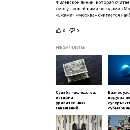
Филевской линии, которая счита
смогут новейшими поездами «Мос
«Ежами» «Москва» считается наи
0
0
РЕКОМЕНДУЕМ:
Судьба наследства:
Бизнес ух
истории
воду: заче
удивительных
суперъяхт
завещаний
субмарин