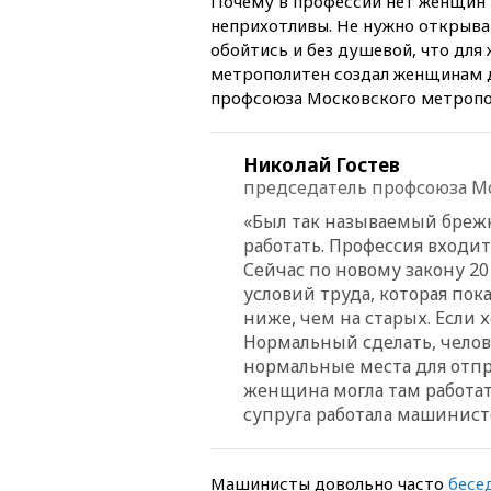
Почему в профессии нет женщин
неприхотливы. Не нужно открыва
обойтись и без душевой, что для
метрополитен создал женщинам д
профсоюза Московского метропол
Николай Гостев
председатель профсоюза М
«Был так называемый бреж
работать. Профессия входи
Сейчас по новому закону 2
условий труда, которая пока
ниже, чем на старых. Если 
Нормальный сделать, челов
нормальные места для отп
женщина могла там работать
супруга работала машинист
Машинисты довольно часто
бесе