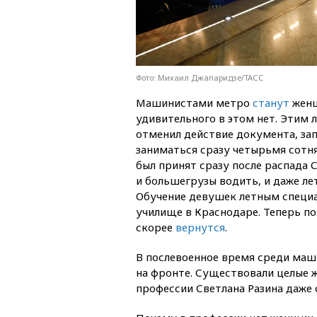
Фото: Михаил Джапаридзе/ТАСС
Машинистами метро
станут
женщ
удивительного в этом нет. Этим
отменил действие документа, 
заниматься сразу четырьмя сотн
был принят сразу после распада 
и большегрузы водить, и даже ле
Обучение девушек летным специа
училище в Краснодаре. Теперь по
скорее
вернутся
.
В послевоенное время среди маш
на фронте. Существовали целые ж
профессии Светлана Разина даже