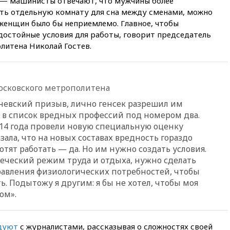
 — машинисты отвечают, что мужчины более
судно древнеримских времен
ть отдельную комнату для сна между сменами, можно
 женщин было бы неприемлемо. Главное, чтобы
05:10
«Одиссея» Нолана
собрала в мировом прокате
остойные условия для работы, говорит председатель
свыше $1 млрд
итена Николай Гостев.
02:22
Собянин сообщил о
высоких темпах строительства
недвижимости в Москве
осковского метрополитена
01:20
Россиянин в среднем
съедает несколько арбузов за
невский призыв, лично генсек разрешил им
сезон
т в список вредных профессий под номером два.
014 года провели новую специальную оценку
00:25
В Красноярском крае
идут поиски семьи, пропавшей
зала, что на новых составах вредность гораздо
во время сплава
хотят работать — да. Но им нужно создать условия.
еческий режим труда и отдыха, нужно сделать
вчера, 23:30
Жителя Нижнего
Тагила арестовали за реакции
равления физиологических потребностей, чтобы
в Теlegram
. Подытожу я другим: я бы не хотел, чтобы моя
ом».
вчера, 22:50
Российский
режиссер Кирилл Соколов
снимет триллер для Netflix
дуют
с журналистами, рассказывая о сложностях своей
вчера, 22:20
Турция призвала