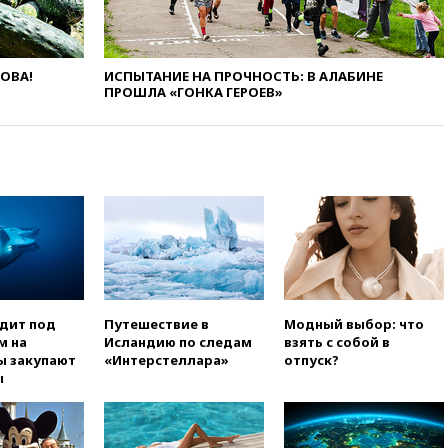
под Самарой погибли два
человека
вчера, 10:27
Движение по
трассе «Новороссия»
ЛОВА!
ИСПЫТАНИЕ НА ПРОЧНОСТЬ: В АЛАБИНЕ
восстановлено
ПРОШЛА «ГОНКА ГЕРОЕВ»
вчера, 09:55
Силы ПВО
перехватили за утро 85 БПЛА
над территорией РФ
вчера, 09:25
Ильский НПЗ на
Кубани загорелся после
падения обломков дрона
вчера, 08:57
Собянин
сообщил о девяти БПЛА,
сбитых на подлете к Москве
вчера, 08:42
Силы ПВО сбили
одит под
Путешествие в
Модный выбор: что
почти 400 БПЛА над
м на
Исландию по следам
взять с собой в
российскими регионами
ы закупают
«Интерстеллара»
отпуск?
ы
вчера, 08:16
Лукашенко
призвал белорусов покупать
избы в селах