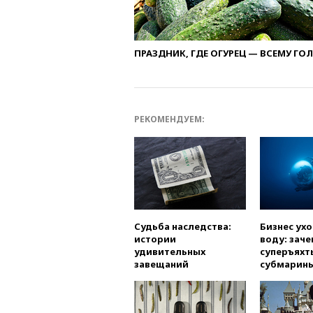
ПРАЗДНИК, ГДЕ ОГУРЕЦ — ВСЕМУ ГО
РЕКОМЕНДУЕМ:
Судьба наследства:
Бизнес ух
истории
воду: заче
удивительных
суперъяхт
завещаний
субмарин