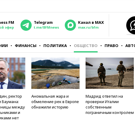
ness FM
Telegram
Канал в MAX
ой эфир
t.me/BFMnews
max.ru/bfm
НИИ
ФИНАНСЫ
ПОЛИТИКА
ОБЩЕСТВО
ПРАВО
АВТ
дин, ректор
Аномальная жара и
Мадрид ответил на
 Баумана:
обмеление рек в Европе
проверки Италии
зницы между
обнажили историю
собственным
ьниками и
пограничным контролем
иками нет