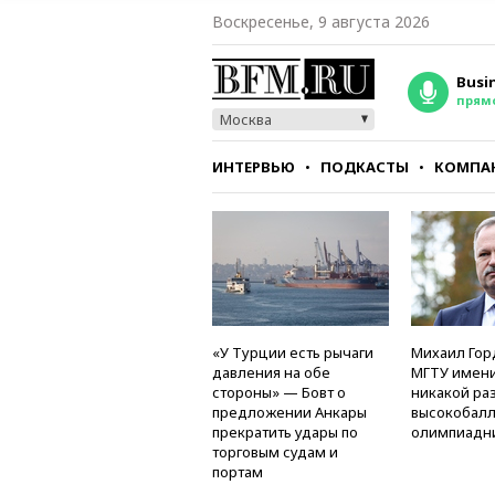
Воскресенье, 9 августа 2026
Busi
прям
Москва
ИНТЕРВЬЮ
ПОДКАСТЫ
КОМПА
СТИЛЬ
ТЕСТЫ
«У Турции есть рычаги
Михаил Гор
давления на обе
МГТУ имени
стороны» — Бовт о
никакой ра
предложении Анкары
высокобалл
прекратить удары по
олимпиадн
торговым судам и
портам