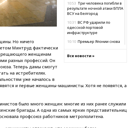
10:53
Три человека погибли в
результате ночной атаки БПЛА
ВСУ на Белгород
10:31
ВС РФ ударили по
одесской портовой
инфраструктуре
ины. Но ничего
10:10
Премьер Японии снова
не упомянула, чья атомная
 летом Минтруд фактически
бомба разрушила Нагасаки
запрещающего женщинам
Все новости »
ями разных профессий. Он
09:47
Два ребенка ранены в
ходе атаки БПЛА на Белгород
Союза. Теперь дамы смогут
тать на истребителях.
09:09
Минобороны: за ночь
льностям уже началось в
сбито 153 украинских БПЛА
явятся и первые женщины-машинисты. Хотя не появятся, а
08:50
Состояние здоровья
Джо Байдена ухудшилось
07:40
OpenAI приостановила
инистов было много женщин: многие из них ранее служили
выпуск модели Astra и-за
енские бригады. А одна из самых ярких представительниц
потенциальных рисков
 основала профсоюз работников метрополитена.
06:25
У берегов Италии
обнаружили затонувшее