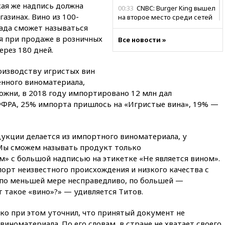
кая же надпись должна
00:33
CNBC: Burger King вышел
азинах. Вино из 100-
на второе место среди сетей
быстрого питания в США
ада сможет называться
я при продаже в розничных
Все новости »
вчера, 23:23
Bloomberg: США
ерез 180 дней.
хотят испытать ПРО «Золотой
купол» в этом году
оизводству игристых вин
вчера, 22:39
European Aquatics:
енного виноматериала,
у России есть право провести
ожни, в 2018 году импортировано 12 млн дал
ЧЕ по водным видам спорта в
2028 году
ФРА, 25% импорта пришлось на «Игристые вина», 19% —
вчера, 21:43
В Москве
начались испытания
укции делается из импортного виноматериала, у
беспилотного поезда
«Ласточка»
Мы сможем называть продукт только
 с большой надписью на этикетке «Не является вином».
вчера, 21:12
«Зенит» проиграл
орт неизвестного происхождения и низкого качества с
дебютанту РПЛ «Родине» со
счетом 1:2
 по меньшей мере несправедливо, по большей —
 такое «вино»?» — удивляется Титов.
вчера, 20:44
WSJ: Трамп уже
готов прекратить войну с
ко при этом уточнил, что принятый документ не
Ираном без ядерной сделки
виноматериала. По его словам, в стране не хватает своего