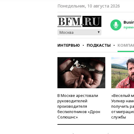
Понедельник, 10 августа 2026
Busi
прям
Москва
ИНТЕРВЬЮ
ПОДКАСТЫ
КОМПА
СТИЛЬ
ТЕСТЫ
В Москве арестовали
«Веселый 
руководителей
Уолкер нам
производителя
получить р
беспилотников «Дрон
от миграци
Солюшнс»
службы