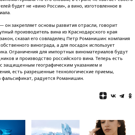
вчера, 20:12
Финляндия не
лей будет не «вино России», а вино, изготовленное в
намерена передавать Украине
иала.
ракеты для Patriot
вчера, 19:42
МВД намерено
— он закрепляет основы развития отрасли, говорит
сократить срок уплаты
упный производитель вина из Краснодарского края
автоштрафов для
закон, сказал его совладелец Петр Романишин: компания
иностранцев с 60 дней до
суток
собственного винограда, а для посадок использует
ика. Ограничения для импортных виноматериалов будут
вчера, 19:13
Оборонным
ников и производство российского вина. Теперь есть
компаниям в США поручено
оперативно нарастить
х с защищенным географическим указанием и
производство вооружений
ния, есть разрешенные технологические приемы,
а фальсификат, радуется Романишин.
вчера, 18:54
ТАСС: Украина
лишится половины аграрного
экспорта из-за простоя в
портах Одессы
вчера, 18:18
БПЛА повторно
атаковали Белгород
вчера, 17:42
Израиль отверг
план Совета мира о выводе
войск из сектора Газа