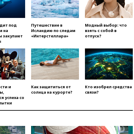
вчера, 12:12
Хуситы атаковали
НПЗ в Саудовской Аравии
вчера, 11:53
В Уфе украинский
одит под
Путешествие в
Модный выбор: что
БПЛА попал в стройку вместо
м на
Исландию по следам
взять с собой в
предприятия
ы закупают
«Интерстеллара»
отпуск?
ы
вчера, 11:11
Одесса осталась
без света и воды
вчера, 10:53
Три человека
погибли в результате ночной
атаки БПЛА ВСУ на Белгород
вчера, 10:31
ВС РФ ударили по
одесской портовой
сти и
Как защититься от
Кто изобрел средства
инфраструктуре
ы,
солнца на курорте?
связи?
вчера, 10:10
Премьер Японии
я успеха со
снова не упомянула, чья
пытки
атомная бомба разрушила
Нагасаки
вчера, 09:47
Два ребенка
ранены в ходе атаки БПЛА на
Белгород