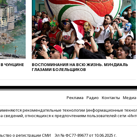
вчера, 09:09
Минобороны: за
ночь сбито 153 украинских
БПЛА
вчера, 08:50
Состояние
здоровья Джо Байдена
ухудшилось
вчера, 07:40
OpenAI
приостановила выпуск модели
Astra из-за потенциальных
В ЧУНЦИНЕ
ВОСПОМИНАНИЯ НА ВСЮ ЖИЗНЬ. МУНДИАЛЬ
рисков
ГЛАЗАМИ БОЛЕЛЬЩИКОВ
вчера, 06:25
У берегов Италии
обнаружили затонувшее
судно древнеримских времен
вчера, 05:10
«Одиссея»
Реклама
Радио
Контакты
Медиа-
Нолана собрала в мировом
прокате свыше $1 млрд
рименяются рекомендательные технологии (информационные техно
за сведений, относящихся к предпочтениям пользователей сети «Ин
вчера, 02:22
Собянин
сообщил о высоких темпах
строительства недвижимости
в Москве
ьство о регистрации СМИ
Эл № ФС77-89677 от 10.06.2025 г.