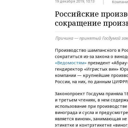
19 декабря 2019, 10:13
Компани
Российские произв
сокращение произ
Причина — принятый Госдумой зак
Производство шампанского в Ро
сократиться из-за закона о вино
«Ведомостям»
президент «Абрау
гендиректор «Игристых вин» Юри
компании — крупнейшие произво
России, на них, по данным ЦИФРР
Законопроект Госдума приняла 1
и третьем чтениях, в нем содерж
использование при производстве
винограда и сусла и предусмотр
является вином», занимающая не
этикетке и контрэтикетке «вин