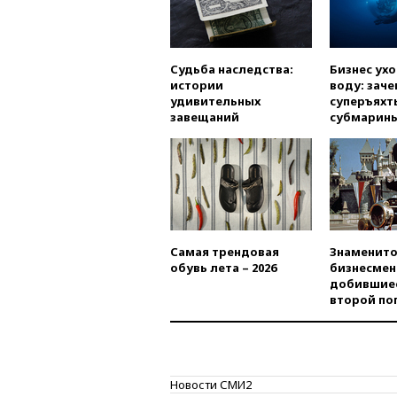
Судьба наследства:
Бизнес ух
истории
воду: заче
удивительных
суперъяхт
завещаний
субмарин
Самая трендовая
Знаменито
обувь лета – 2026
бизнесмен
добившиес
второй по
Новости СМИ2