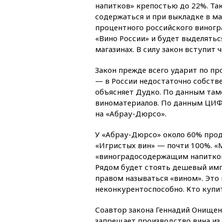
напитков» крепостью до 22%. Та
содержаться и при выкладке в маг
процентного российского виногр
«Вино России» и будет выделятьс
магазинах. В силу закон вступит ч
Закон прежде всего ударит по пр
— в России недостаточно собств
объясняет Дудко. По данным там
виноматериалов. По данным ЦИФ
на «Абрау-Дюрсо».
У «Абрау-Дюрсо» около 60% прод
«Игристых вин» — почти 100%. «
«виноградосодержащим напитком»
Рядом будет стоять дешевый имп
правом называться «вином». Это
неконкурентоспособно. Кто купит
Соавтор закона Геннадий Онищен
запрещает производство вина из 