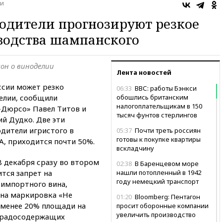
и
одители прогнозируют резкое
водства шампанского
он о виноделии
Лента новостей
ссии может резко
06:33
ВВС: работы Бэнкси
делии, сообщили
обошлись британским
налогоплательщикам в 150
-Дюрсо» Павел Титов и
тысяч фунтов стерлингов
й Дудко. Две эти
дители игристого в
05:37
Почти треть россиян
готовы к покупке квартиры
А, приходится почти 50%.
вскладчину
8 декабря сразу во втором
02:38
В Баренцевом море
ится запрет на
нашли потопленный в 1942
году немецкий транспорт
 импортного вина,
ена маркировка «Не
01:20
Bloomberg: Пентагон
 менее 20% площади на
просит оборонные компании
увеличить производство
оградосодержащих