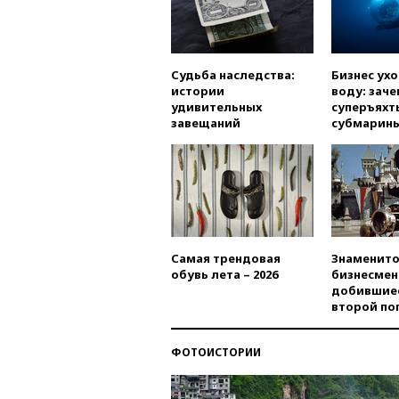
Судьба наследства:
Бизнес ух
истории
воду: заче
удивительных
суперъяхт
завещаний
субмарин
Самая трендовая
Знаменито
обувь лета – 2026
бизнесмен
добившиес
второй по
ФОТОИСТОРИИ