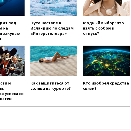
вчера, 17:13
ТАСС: видео с
Моджтабой Хаменеи,
опубликованное сегодня,
снято давно
одит под
Путешествие в
Модный выбор: что
м на
Исландию по следам
взять с собой в
вчера, 16:47
Сирия и Россия
ы закупают
«Интерстеллара»
отпуск?
договорились о присутствии
ы
российских военных баз в
республике
вчера, 16:16
Bloomberg: США
потратят 400 млн долларов на
противодроновые лазеры
вчера, 15:48
Reuters:
европейский аналог Starlink
сти и
Как защититься от
Кто изобрел средства
IRIS2 может появиться в 2029
ы,
солнца на курорте?
связи?
году
я успеха со
вчера, 15:46
«Росатом»
пытки
возвращает специалистов в
Иран на АЭС «Бушер»
вчера, 15:15
В Москве
арестованы два руководителя
производителя БПЛА