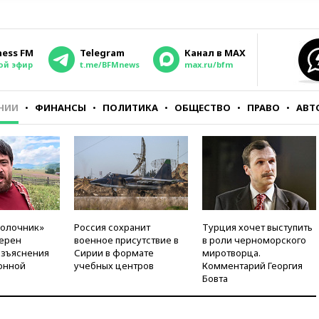
ness FM
Telegram
Канал в MAX
ой эфир
t.me/BFMnews
max.ru/bfm
НИИ
ФИНАНСЫ
ПОЛИТИКА
ОБЩЕСТВО
ПРАВО
АВТ
молочник»
Россия сохранит
Турция хочет выступить
ерен
военное присутствие в
в роли черноморского
азъяснения
Сирии в формате
миротворца.
онной
учебных центров
Комментарий Георгия
Бовта