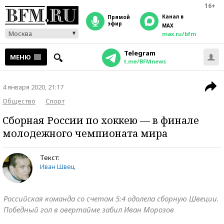
16+
Канал в
прямой
эфир
MAX
Москва
max.ru/bfm
Telegram
МЕНЮ
t.me/BFMnews
4 января 2020, 21:17
Общество
Спорт
Сборная России по хоккею — в финале
молодежного чемпионата мира
Текст:
Иван Швец
Российская команда со счетом 5:4 одолела сборную Швеции.
Победный гол в овертайме забил Иван Морозов