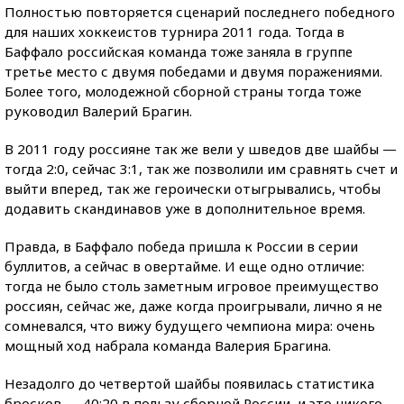
Полностью повторяется сценарий последнего победного
для наших хоккеистов турнира 2011 года. Тогда в
Баффало российская команда тоже заняла в группе
третье место с двумя победами и двумя поражениями.
Более того, молодежной сборной страны тогда тоже
руководил Валерий Брагин.
В 2011 году россияне так же вели у шведов две шайбы —
тогда 2:0, сейчас 3:1, так же позволили им сравнять счет и
выйти вперед, так же героически отыгрывались, чтобы
додавить скандинавов уже в дополнительное время.
Правда, в Баффало победа пришла к России в серии
буллитов, а сейчас в овертайме. И еще одно отличие:
тогда не было столь заметным игровое преимущество
россиян, сейчас же, даже когда проигрывали, лично я не
сомневался, что вижу будущего чемпиона мира: очень
мощный ход набрала команда Валерия Брагина.
Незадолго до четвертой шайбы появилась статистика
бросков — 40:20 в пользу сборной России, и это никого