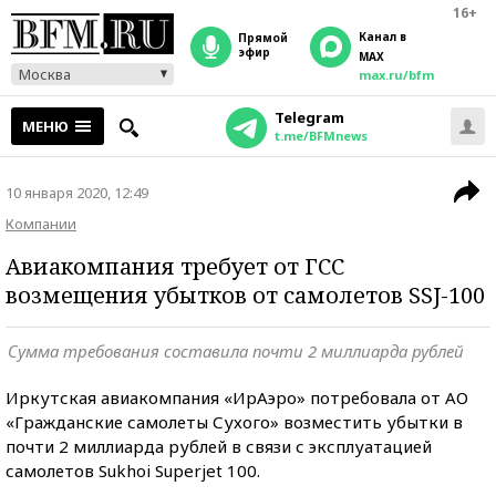
16+
Канал в
прямой
эфир
MAX
Москва
max.ru/bfm
Telegram
МЕНЮ
t.me/BFMnews
10 января 2020, 12:49
Компании
Авиакомпания требует от ГСС
возмещения убытков от самолетов SSJ-100
Сумма требования составила почти 2 миллиарда рублей
Иркутская авиакомпания «ИрАэро» потребовала от АО
«Гражданские самолеты Сухого» возместить убытки в
почти 2 миллиарда рублей в связи с эксплуатацией
самолетов Sukhoi Superjet 100.