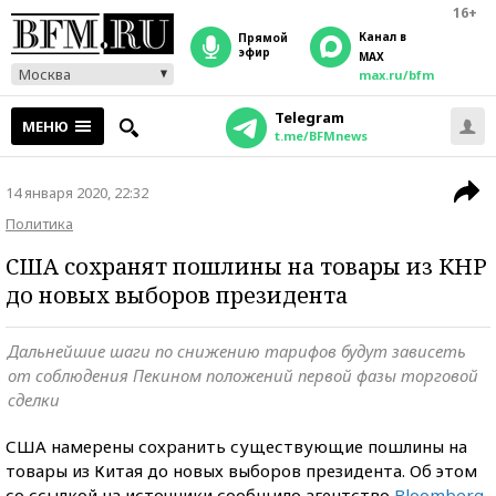
16+
Канал в
прямой
эфир
MAX
Москва
max.ru/bfm
Telegram
МЕНЮ
t.me/BFMnews
14 января 2020, 22:32
Политика
США сохранят пошлины на товары из КНР
до новых выборов президента
Дальнейшие шаги по снижению тарифов будут зависеть
от соблюдения Пекином положений первой фазы торговой
сделки
США намерены сохранить существующие пошлины на
товары из Китая до новых выборов президента. Об этом
со ссылкой на источники сообщило агентство
Bloomberg
.